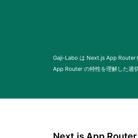
Gaji-Labo は Next.js Ap
App Router の特性を理解
Next.js App R