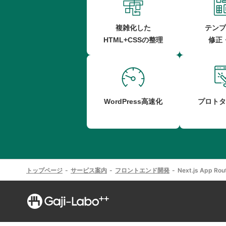
複雑化した
テンプ
HTML+CSSの整理
修正
WordPress高速化
プロトタ
トップページ
サービス案内
フロントエンド開発
Next.js A