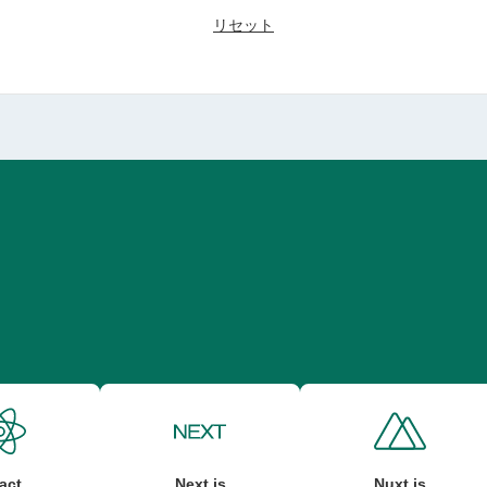
リセット
act
Next.js
Nuxt.js