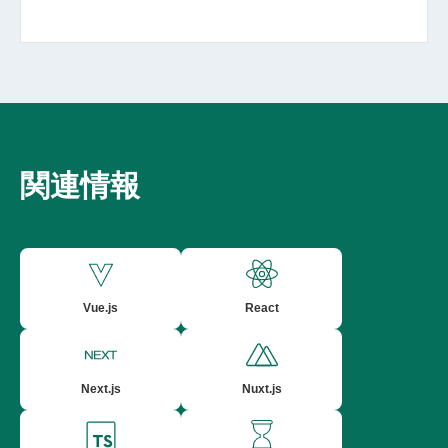
関連情報
Vue.js
React
Next.js
Nuxt.js