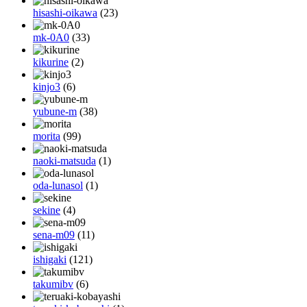
hisashi-oikawa
(23)
mk-0A0
(33)
kikurine
(2)
kinjo3
(6)
yubune-m
(38)
morita
(99)
naoki-matsuda
(1)
oda-lunasol
(1)
sekine
(4)
sena-m09
(11)
ishigaki
(121)
takumibv
(6)