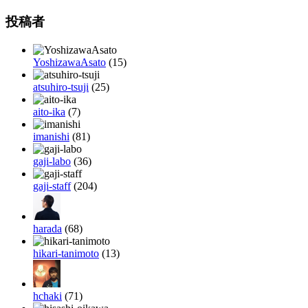
投稿者
YoshizawaAsato
(15)
atsuhiro-tsuji
(25)
aito-ika
(7)
imanishi
(81)
gaji-labo
(36)
gaji-staff
(204)
harada
(68)
hikari-tanimoto
(13)
hchaki
(71)