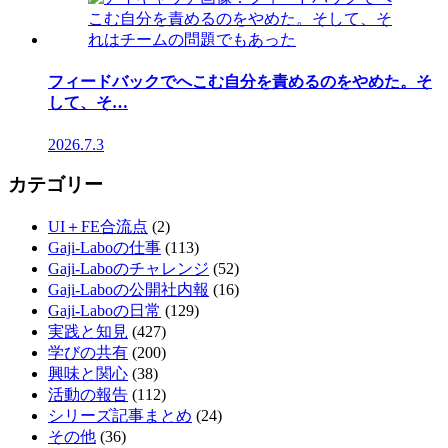
フィードバックでへこむ自分を責めるのをやめた。そ
して、そ…
2026.7.3
カテゴリー
UI＋FE合流点
(2)
Gaji-Laboの仕事
(113)
Gaji-Laboのチャレンジ
(52)
Gaji-Laboの公開社内報
(16)
Gaji-Laboの日常
(129)
実践と知見
(427)
学びの共有
(200)
興味と関心
(38)
活動の報告
(112)
シリーズ記事まとめ
(24)
その他
(36)