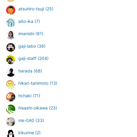
atsuhiro-tsuji
(25)
aito-ika
(7)
imanishi
(81)
gaji-labo
(36)
gaji-staff
(204)
harada
(68)
hikari-tanimoto
(13)
hchaki
(71)
hisashi-oikawa
(23)
mk-0A0
(33)
kikurine
(2)