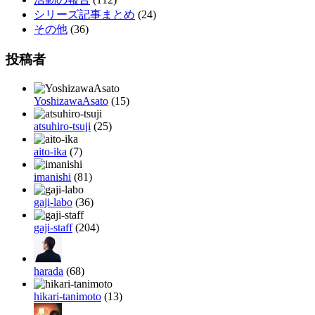
シリーズ記事まとめ
(24)
その他
(36)
投稿者
YoshizawaAsato
(15)
atsuhiro-tsuji
(25)
aito-ika
(7)
imanishi
(81)
gaji-labo
(36)
gaji-staff
(204)
harada
(68)
hikari-tanimoto
(13)