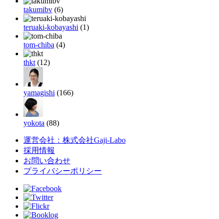
takumibv
(6)
teruaki-kobayashi
(1)
tom-chiba
(4)
thkt
(12)
yamagishi
(166)
yokota
(88)
運営会社：株式会社Gaji-Labo
採用情報
お問い合わせ
プライバシーポリシー