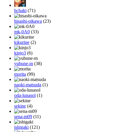
hchaki
(71)
hisashi-oikawa
(23)
mk-0A0
(33)
kikurine
(2)
kinjo3
(6)
yubune-m
(38)
morita
(99)
naoki-matsuda
(1)
oda-lunasol
(1)
sekine
(4)
sena-m09
(11)
ishigaki
(121)