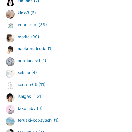
kikurine
(2)
kinjo3
(6)
yubune-m
(38)
morita
(99)
naoki-matsuda
(1)
oda-lunasol
(1)
sekine
(4)
sena-m09
(11)
ishigaki
(121)
takumibv
(6)
teruaki-kobayashi
(1)