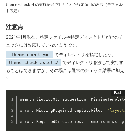
theme-check -l の実行結果で出力された設定項目の内容（デフォル
ト設定）
注意点
2021年1月現在、特定ファイルや特定ディレクトリだけのチ
ェックには対応していないようです。
でディレクトリを指定したり、
.theme-check.yml
でディレクトリを渡して実行す
theme-check assets/
ることはできますが、その場合は通常のチェック結果に加え
て
search.liquid:98: suggestion: MissingTemplate:
error: MissingRequiredTemplateFiles: 
'layout/t
error: RequiredDirectories: Theme is missing 
'