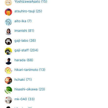
YoshizawaAsato
(15)
atsuhiro-tsuji
(25)
aito-ika
(7)
imanishi
(81)
gaji-labo
(36)
gaji-staff
(204)
harada
(68)
hikari-tanimoto
(13)
hchaki
(71)
hisashi-oikawa
(23)
mk-0A0
(33)