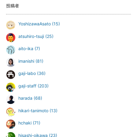
投稿者
YoshizawaAsato
(15)
atsuhiro-tsuji
(25)
aito-ika
(7)
imanishi
(81)
gaji-labo
(36)
gaji-staff
(203)
harada
(68)
hikari-tanimoto
(13)
hchaki
(71)
hisashi-oikawa
(23)