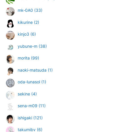
mk-0A0
(33)
kikurine
(2)
kinjo3
(6)
yubune-m
(38)
morita
(99)
naoki-matsuda
(1)
oda-lunasol
(1)
sekine
(4)
sena-m09
(11)
ishigaki
(121)
takumibv
(6)