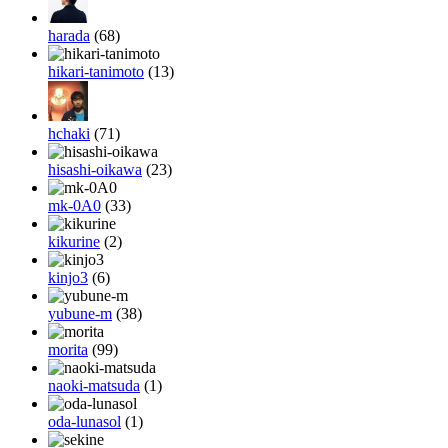
harada
(68)
hikari-tanimoto
(13)
hchaki
(71)
hisashi-oikawa
(23)
mk-0A0
(33)
kikurine
(2)
kinjo3
(6)
yubune-m
(38)
morita
(99)
naoki-matsuda
(1)
oda-lunasol
(1)