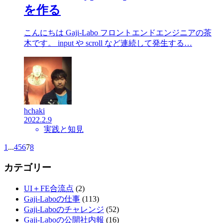
を作る
こんにちは Gaji-Labo フロントエンドエンジニアの茶
木です。 input や scroll など連続して発生する…
hchaki
2022.2.9
実践と知見
1
...
4
5
6
7
8
カテゴリー
UI＋FE合流点
(2)
Gaji-Laboの仕事
(113)
Gaji-Laboのチャレンジ
(52)
Gaji-Laboの公開社内報
(16)