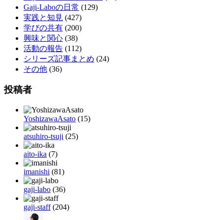
Gaji-Laboの日常
(129)
実践と知見
(427)
学びの共有
(200)
興味と関心
(38)
活動の報告
(112)
シリーズ記事まとめ
(24)
その他
(36)
投稿者
YoshizawaAsato
(15)
atsuhiro-tsuji
(25)
aito-ika
(7)
imanishi
(81)
gaji-labo
(36)
gaji-staff
(204)