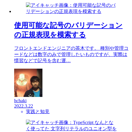
使用可能な記号のバリデーション
の正規表現を模索する
フロントエンドエンジニアの茶木です。 種別や管理コ
ードなどは数字のみで管理したいものですが、実際は
慣習などで記号を含む運…
hchaki
2022.3.22
実践と知見