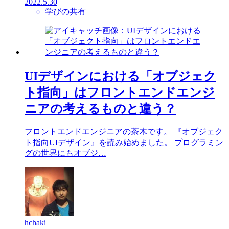
2022.5.30
学びの共有
UIデザインにおける「オブジェク
ト指向」はフロントエンドエンジ
ニアの考えるものと違う？
フロントエンドエンジニアの茶木です。 『オブジェク
ト指向UIデザイン』を読み始めました。 プログラミン
グの世界にもオブジ…
hchaki