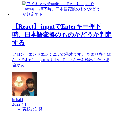
【React】 inputでEnterキー押下
時、日本語変換のものかどうか判定
する
フロントエンドエンジニアの茶木です。 あまり多くは
ないですが、input 入力中に Enter キーを検出したい場
合があ…
hchaki
2022.4.1
実践と知見