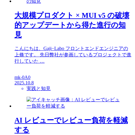
大規模プロダクト × MUI v5 の破壊
的アップデートから得た進行の知
見
こんにちは、Gaji−Labo フロントエンドエンジニアの
上條です。 先日弊社が参画しているプロジェクトで進
行していた …
mk-0A0
2025.10.8
実践と知見
AI レビューでレビュー負荷を軽減
する