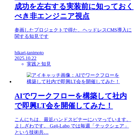
成功を左右する実装前に知っておく
べき非エンジニア視点
参画したプロジェクトで得た、ヘッドレスCMS導入に
関する知見です
hikari-tanimoto
2025.10.22
実践と知見
AIでワークフローを構築して社内
で即興LT会を開催してみた！
こんにちは、最近ハンドスピナーにハマっています。
よしざわです。 Gaji-Labo では毎週「テックシェア」
という技術共…