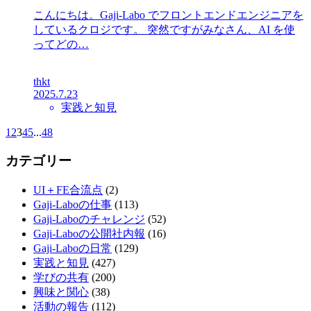
こんにちは。Gaji-Labo でフロントエンドエンジニアを
しているクロジです。 突然ですがみなさん、AI を使
ってどの…
thkt
2025.7.23
実践と知見
1
2
3
4
5
...
48
カテゴリー
UI＋FE合流点
(2)
Gaji-Laboの仕事
(113)
Gaji-Laboのチャレンジ
(52)
Gaji-Laboの公開社内報
(16)
Gaji-Laboの日常
(129)
実践と知見
(427)
学びの共有
(200)
興味と関心
(38)
活動の報告
(112)