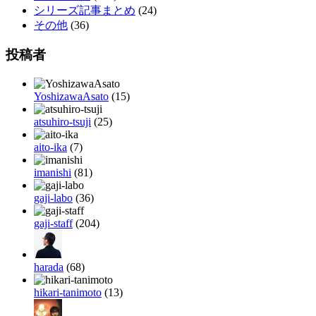
シリーズ記事まとめ
(24)
その他
(36)
投稿者
YoshizawaAsato
(15)
atsuhiro-tsuji
(25)
aito-ika
(7)
imanishi
(81)
gaji-labo
(36)
gaji-staff
(204)
harada
(68)
hikari-tanimoto
(13)