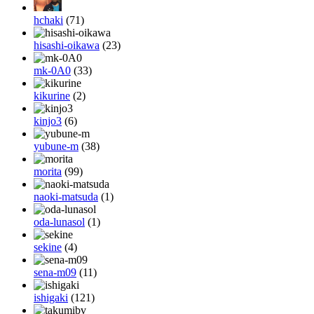
hchaki
(71)
hisashi-oikawa
(23)
mk-0A0
(33)
kikurine
(2)
kinjo3
(6)
yubune-m
(38)
morita
(99)
naoki-matsuda
(1)
oda-lunasol
(1)
sekine
(4)
sena-m09
(11)
ishigaki
(121)