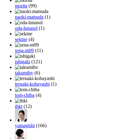
morita
(99)
naoki-matsuda
(1)
oda-lunasol
(1)
sekine
(4)
sena-m09
(11)
ishigaki
(121)
takumibv
(6)
teruaki-kobayashi
(1)
tom-chiba
(4)
thkt
(12)
yamagishi
(166)