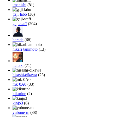
imanishi
(81)
gaji-labo
(36)
gaji-staff
(204)
harada
(68)
hikari-tanimoto
(13)
hchaki
(71)
hisashi-oikawa
(23)
mk-0A0
(33)
kikurine
(2)
kinjo3
(6)
yubune-m
(38)