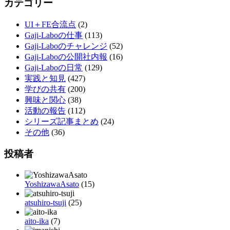
カテゴリー
UI＋FE合流点
(2)
Gaji-Laboの仕事
(113)
Gaji-Laboのチャレンジ
(52)
Gaji-Laboの公開社内報
(16)
Gaji-Laboの日常
(129)
実践と知見
(427)
学びの共有
(200)
興味と関心
(38)
活動の報告
(112)
シリーズ記事まとめ
(24)
その他
(36)
投稿者
YoshizawaAsato
(15)
atsuhiro-tsuji
(25)
aito-ika
(7)