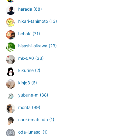
harada
(68)
hikari-tanimoto
(13)
hchaki
(71)
hisashi-oikawa
(23)
mk-0A0
(33)
kikurine
(2)
kinjo3
(6)
yubune-m
(38)
morita
(99)
naoki-matsuda
(1)
oda-lunasol
(1)