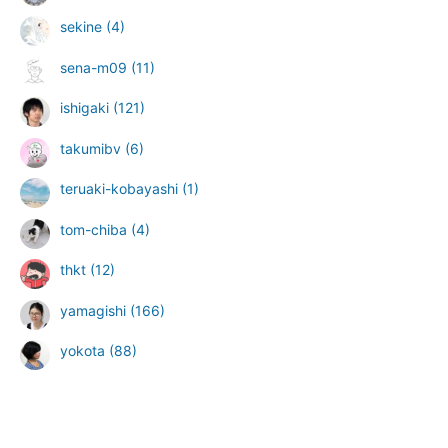
sekine
(4)
sena-m09
(11)
ishigaki
(121)
takumibv
(6)
teruaki-kobayashi
(1)
tom-chiba
(4)
thkt
(12)
yamagishi
(166)
yokota
(88)