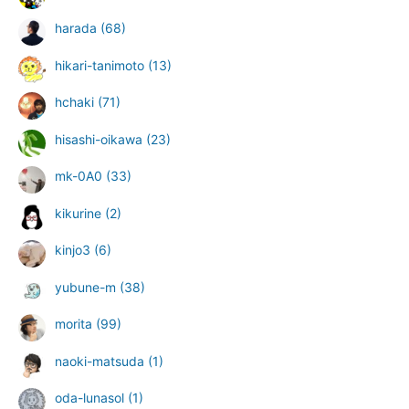
harada
(68)
hikari-tanimoto
(13)
hchaki
(71)
hisashi-oikawa
(23)
mk-0A0
(33)
kikurine
(2)
kinjo3
(6)
yubune-m
(38)
morita
(99)
naoki-matsuda
(1)
oda-lunasol
(1)