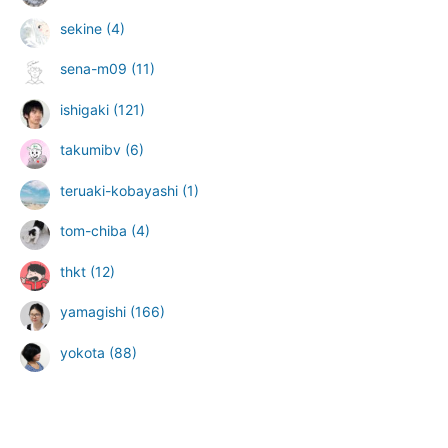
sekine
(4)
sena-m09
(11)
ishigaki
(121)
takumibv
(6)
teruaki-kobayashi
(1)
tom-chiba
(4)
thkt
(12)
yamagishi
(166)
yokota
(88)