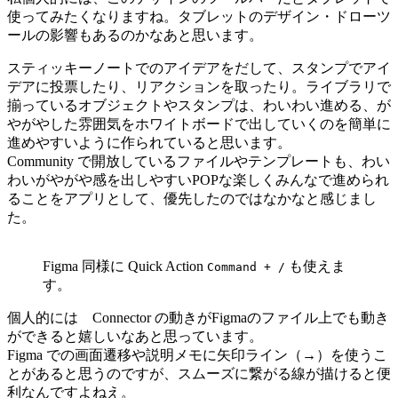
使ってみたくなりますね。タブレットのデザイン・ドローツ
ールの影響もあるのかなあと思います。
スティッキーノートでのアイデアをだして、スタンプでアイ
デアに投票したり、リアクションを取ったり。ライブラリで
揃っているオブジェクトやスタンプは、わいわい進める、が
やがやした雰囲気をホワイトボードで出していくのを簡単に
進めやすいように作られていると思います。
Community で開放しているファイルやテンプレートも、わい
わいがやがや感を出しやすいPOPな楽しくみんなで進められ
ることをアプリとして、優先したのではなかなと感じまし
た。
Figma 同様に Quick Action
も使えま
Command + /
す。
個人的には Connector の動きがFigmaのファイル上でも動き
ができると嬉しいなあと思っています。
Figma での画面遷移や説明メモに矢印ライン（→）を使うこ
とがあると思うのですが、スムーズに繋がる線が描けると便
利なんですよねえ。