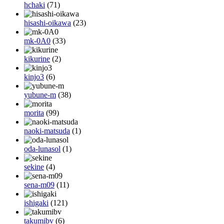
hchaki
(71)
hisashi-oikawa
(23)
mk-0A0
(33)
kikurine
(2)
kinjo3
(6)
yubune-m
(38)
morita
(99)
naoki-matsuda
(1)
oda-lunasol
(1)
sekine
(4)
sena-m09
(11)
ishigaki
(121)
takumibv
(6)