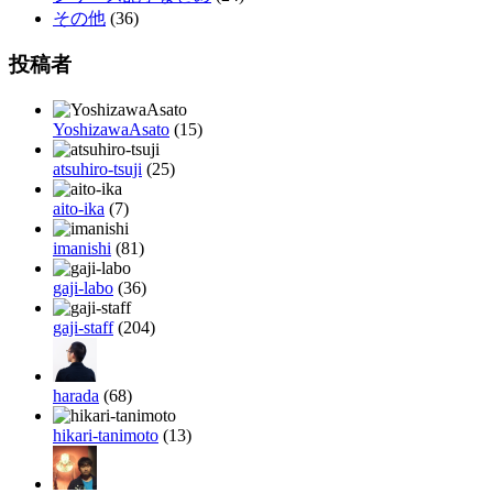
その他
(36)
投稿者
YoshizawaAsato
(15)
atsuhiro-tsuji
(25)
aito-ika
(7)
imanishi
(81)
gaji-labo
(36)
gaji-staff
(204)
harada
(68)
hikari-tanimoto
(13)