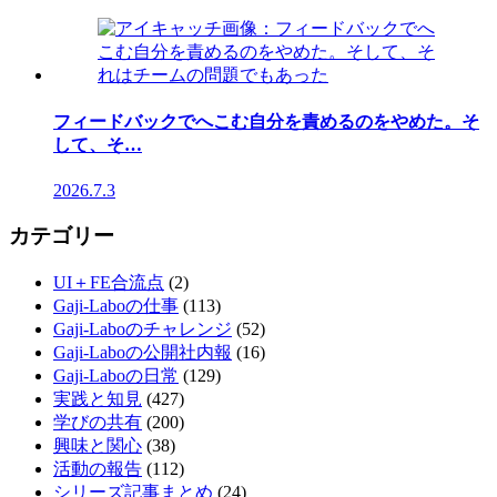
フィードバックでへこむ自分を責めるのをやめた。そ
して、そ…
2026.7.3
カテゴリー
UI＋FE合流点
(2)
Gaji-Laboの仕事
(113)
Gaji-Laboのチャレンジ
(52)
Gaji-Laboの公開社内報
(16)
Gaji-Laboの日常
(129)
実践と知見
(427)
学びの共有
(200)
興味と関心
(38)
活動の報告
(112)
シリーズ記事まとめ
(24)