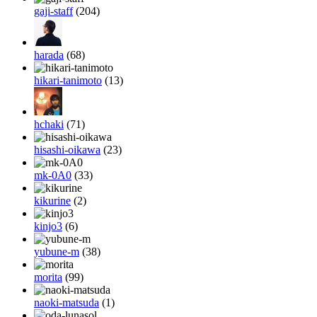
gaji-staff
(204)
harada
(68)
hikari-tanimoto
(13)
hchaki
(71)
hisashi-oikawa
(23)
mk-0A0
(33)
kikurine
(2)
kinjo3
(6)
yubune-m
(38)
morita
(99)
naoki-matsuda
(1)