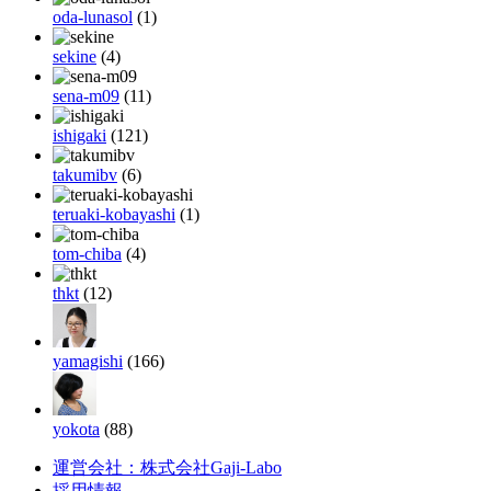
oda-lunasol
(1)
sekine
(4)
sena-m09
(11)
ishigaki
(121)
takumibv
(6)
teruaki-kobayashi
(1)
tom-chiba
(4)
thkt
(12)
yamagishi
(166)
yokota
(88)
運営会社：株式会社Gaji-Labo
採用情報