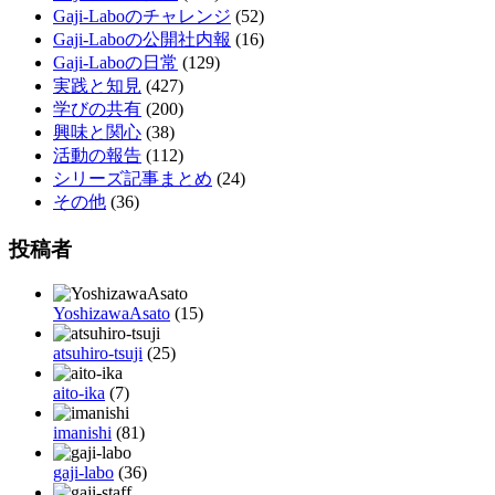
Gaji-Laboのチャレンジ
(52)
Gaji-Laboの公開社内報
(16)
Gaji-Laboの日常
(129)
実践と知見
(427)
学びの共有
(200)
興味と関心
(38)
活動の報告
(112)
シリーズ記事まとめ
(24)
その他
(36)
投稿者
YoshizawaAsato
(15)
atsuhiro-tsuji
(25)
aito-ika
(7)
imanishi
(81)
gaji-labo
(36)