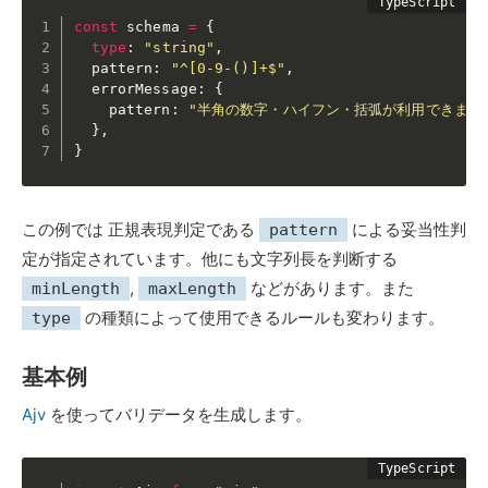
const
 schema 
=
{
type
:
"string"
,
  pattern
:
"^[0-9-()]+$"
,
  errorMessage
:
{
    pattern
:
"半角の数字・ハイフン・括弧が利用できます
}
,
}
この例では 正規表現判定である
による妥当性判
pattern
定が指定されています。他にも文字列長を判断する
,
などがあります。また
minLength
maxLength
の種類によって使用できるルールも変わります。
type
基本例
Ajv
を使ってバリデータを生成します。