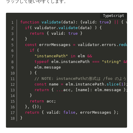
ラップして使いやすくします。
function
validate
(
data
)
:
{
valid
:
true
}
||
{
 va
if
(
 validator
.
validate
(
data
)
)
{
return
{
 valid
:
true
}
}
const
 errorMessages 
=
 validator
.
errors
.
reduc
if
(
"instancePath"
in
 elm 
&&
typeof
 elm
.
instancePath 
===
"string"
&&
      elm
.
message

)
{
// NOTE: instancePathの形式は /foo のよ
const
 name 
=
 elm
.
instancePath
.
slice
(
1
)
;
return
{
...
acc
,
[
name
]
:
 elm
.
message 
}
;
}
return
 acc
;
}
,
{
}
)
;
return
{
 valid
:
false
,
 errorMessages 
}
;
}