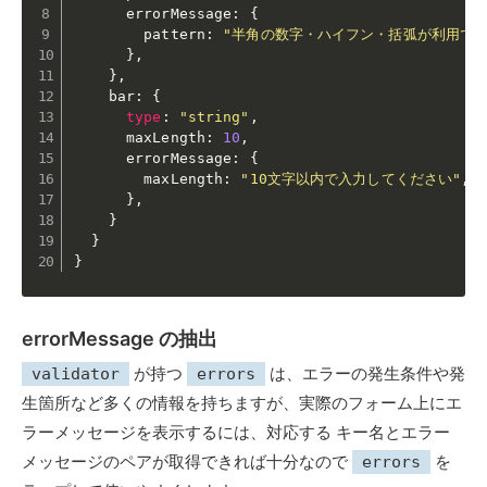
      errorMessage
:
{
        pattern
:
"半角の数字・ハイフン・括弧が利用でき
}
,
}
,
    bar
:
{
type
:
"string"
,
      maxLength
:
10
,
      errorMessage
:
{
        maxLength
:
"10文字以内で入力してください"
,
}
,
}
}
}
errorMessage の抽出
が持つ
は、エラーの発生条件や発
validator
errors
生箇所など多くの情報を持ちますが、実際のフォーム上にエ
ラーメッセージを表示するには、対応する キー名とエラー
メッセージのペアが取得できれば十分なので
を
errors