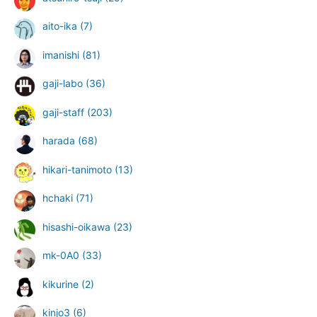
aito-ika
(7)
imanishi
(81)
gaji-labo
(36)
gaji-staff
(203)
harada
(68)
hikari-tanimoto
(13)
hchaki
(71)
hisashi-oikawa
(23)
mk-0A0
(33)
kikurine
(2)
kinjo3
(6)