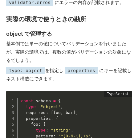
にエラーの内容が記載されます。
validator.erros
実際の環境で使うときの勘所
object で管理する
基本例では単一の値についてバリデーションを行いました
が、実際の環境では、複数の値がバリデーションの対象にな
るでしょう。
を指定し
にキーを記載し
type: object
properties
ネスト構造にできます。
const
 schema 
=
{
type
:
"object"
,
  required
:
[
foo
,
 bar
]
,
  properties
:
{
    foo
:
{
type
:
"string"
,
      pattern
:
"^[0-9-()]+$"
,