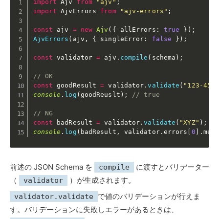
import
 Ajv 
from
"ajv"
;
import
 AjvErrors 
from
"ajv-errors"
;
const
 ajv 
=
new
Ajv
(
{
 allErrors
:
true
}
)
;
AjvErrors
(
ajv
,
{
 singleError
:
false
}
)
;
const
 validator 
=
 ajv
.
compile
(
schema
)
;
// OK
const
 goodResult 
=
 validator
.
validate
(
"123-456
console
.
log
(
goodReuslt
)
;
// true
// NG
const
 badResult 
=
 validator
.
validate
(
"XYZ"
)
;
console
.
log
(
badResult
,
 validator
.
errors
[
0
]
.
mes
前述の JSON Schema を
に渡すとバリデーター
compile
（
）が生成されます。
validator
で値のバリデーションが行えま
validator.validate
す。バリデーションに失敗しエラーがあるときは、