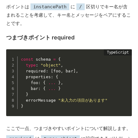
ポイントは
に
区切りでキー名が含
instancePath
/
まれることを考慮して、キー名とメッセージをペアにするこ
とです。
つまづきポイント required
const
 schema 
=
{
type
:
"object"
,
  required
:
[
foo
,
 bar
]
,
  properties
:
{
    foo
:
{
...
}
,
    bar
:
{
...
}
}
  errorMessage 
"未入力の項目があります"
}
ここで一点、つまづきやすいポイントについて解説します。