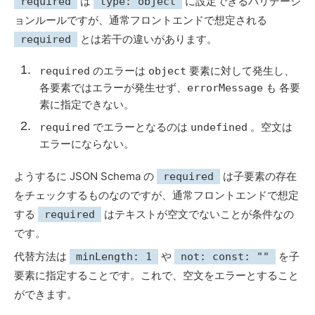
は
に設定できるバリデーシ
required
type: object
ョンルールですが、通常フロントエンドで想定される
とは若干の違いがあります。
required
のエラーは
要素に対して発生し、
required
object
各要素ではエラーが発生せず、
も 各要
errorMessage
素に指定できない。
でエラーとなるのは
。空文は
required
undefined
エラーにならない。
ようするに JSON Schema の
は子要素の存在
required
をチェックするものなのですが、通常フロントエンドで想定
する
はテキストが空文でないことが条件なの
required
です。
代替方法は
や
を子
minLength: 1
not: const: ""
要素に指定することです。これで、空文をエラーとすること
ができます。