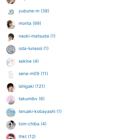
yubune-m
(38)
morita
(99)
naoki-matsuda
(1)
oda-lunasol
(1)
sekine
(4)
sena-m09
(11)
ishigaki
(121)
takumibv
(6)
teruaki-kobayashi
(1)
tom-chiba
(4)
thkt
(12)