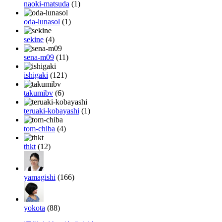
naoki-matsuda
(1)
oda-lunasol
(1)
sekine
(4)
sena-m09
(11)
ishigaki
(121)
takumibv
(6)
teruaki-kobayashi
(1)
tom-chiba
(4)
thkt
(12)
yamagishi
(166)
yokota
(88)