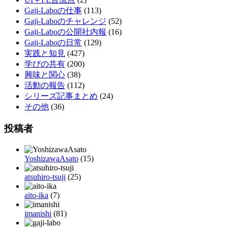
Gaji-Laboの仕事
(113)
Gaji-Laboのチャレンジ
(52)
Gaji-Laboの公開社内報
(16)
Gaji-Laboの日常
(129)
実践と知見
(427)
学びの共有
(200)
興味と関心
(38)
活動の報告
(112)
シリーズ記事まとめ
(24)
その他
(36)
投稿者
YoshizawaAsato
(15)
atsuhiro-tsuji
(25)
aito-ika
(7)
imanishi
(81)