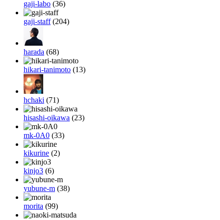
gaji-labo
(36)
gaji-staff
(204)
harada
(68)
hikari-tanimoto
(13)
hchaki
(71)
hisashi-oikawa
(23)
mk-0A0
(33)
kikurine
(2)
kinjo3
(6)
yubune-m
(38)
morita
(99)