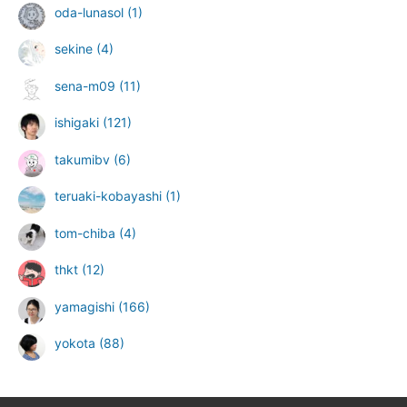
oda-lunasol
(1)
sekine
(4)
sena-m09
(11)
ishigaki
(121)
takumibv
(6)
teruaki-kobayashi
(1)
tom-chiba
(4)
thkt
(12)
yamagishi
(166)
yokota
(88)