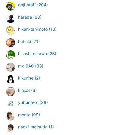
gaji-staff
(204)
harada
(68)
hikari-tanimoto
(13)
hchaki
(71)
hisashi-oikawa
(23)
mk-0A0
(33)
kikurine
(2)
kinjo3
(6)
yubune-m
(38)
morita
(99)
naoki-matsuda
(1)