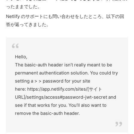
ったままでした。
Netlify のサポートにも問い合わせをしたところ、以下の回
答が返ってきました。
Hello,
The basic-auth header isn’t really meant to be
permanent authentication solution. You could try
setting a > > password for your site
here: https://app.netlify.com/sites/[サイト
URL]/settings/access#password-jwt-secret and
see if that works for you. You’ll also want to
remove the basic-auth header.