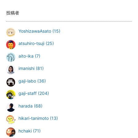
投稿者
YoshizawaAsato
(15)
atsuhiro-tsuji
(25)
aito-ika
(7)
imanishi
(81)
gaji-labo
(36)
gaji-staff
(204)
harada
(68)
hikari-tanimoto
(13)
hchaki
(71)