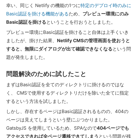
幸い、同じく Netlify の機能の1つに
特定のデプロイ時のみに
Basic認証を掛ける機能がある
ため、
プレビュー環境にのみ
Basic認証を掛ける
ということを行おうとしました。
プレビュー環境にBasic認証を掛けること自体は上手くいき
ましたが、掛けた結果、
Netlify CMSの管理画面を使おうと
すると、無限にダイアログが出て確認できなくなる
という問
題が発生しました。
問題解決のために試したこと
まずはBasic認証を全てのディレクトリに掛けるのではな
く、 CMSで使用するディレクトリだけを除いた全てに指定
するという方法を試しました。
しかし、存在するページはBasic認証されるものの、404の
ページは見えてしまうという壁にぶつかりました。
GatsbyJS を使用しているため、SPAなので
404ページでも
アクセスできれば全ページ遷移できてしまう
という問題が残