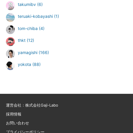
takumibv
(6)
teruaki-kobayashi
(1)
tom-chiba
(4)
thkt
(12)
yamagishi
(166)
yokota
(88)
運営会社：株式会社Gaji-Labo
採用情報
お問い合わせ
プライバシーポリシー