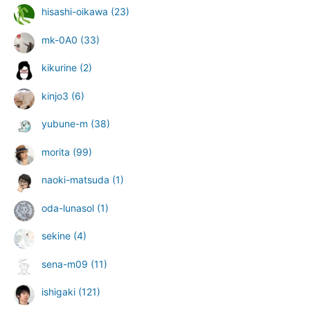
hisashi-oikawa
(23)
mk-0A0
(33)
kikurine
(2)
kinjo3
(6)
yubune-m
(38)
morita
(99)
naoki-matsuda
(1)
oda-lunasol
(1)
sekine
(4)
sena-m09
(11)
ishigaki
(121)