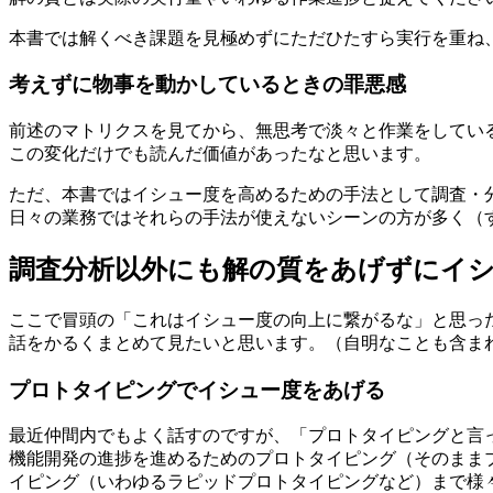
本書では解くべき課題を見極めずにただひたすら実行を重ね
考えずに物事を動かしているときの罪悪感
前述のマトリクスを見てから、無思考で淡々と作業をしてい
この変化だけでも読んだ価値があったなと思います。
ただ、本書ではイシュー度を高めるための手法として調査・
日々の業務ではそれらの手法が使えないシーンの方が多く（
調査分析以外にも解の質をあげずにイ
ここで冒頭の「これはイシュー度の向上に繋がるな」と思っ
話をかるくまとめて見たいと思います。（自明なことも含ま
プロトタイピングでイシュー度をあげる
最近仲間内でもよく話すのですが、「プロトタイピングと言
機能開発の進捗を進めるためのプロトタイピング（そのまま
イピング（いわゆるラピッドプロトタイピングなど）まで様