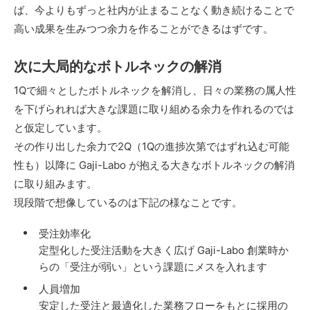
ば、今よりもずっと社内が止まることなく動き続けることで
高い成果を生みつつ余力を作ることができるはずです。
次に大局的なボトルネックの解消
1Qで細々としたボトルネックを解消し、日々の業務の属人性
を下げられれば大きな課題に取り組める余力を作れるのでは
と仮定しています。
その作り出した余力で2Q（1Qの進捗次第ではずれ込む可能
性も）以降に Gaji-Labo が抱える大きなボトルネックの解消
に取り組みます。
現段階で想像しているのは下記の様なことです。
受注効率化
定型化した受注活動を大きく広げ Gaji-Labo 創業時か
らの「受注が弱い」という課題にメスを入れます
人員増加
安定した受注と最適化した業務フローをもとに採用の