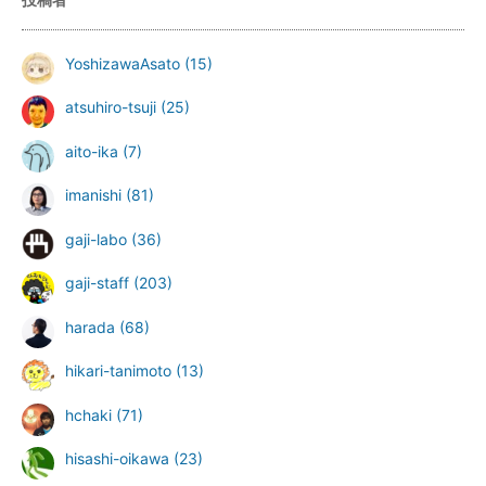
YoshizawaAsato
(15)
atsuhiro-tsuji
(25)
aito-ika
(7)
imanishi
(81)
gaji-labo
(36)
gaji-staff
(203)
harada
(68)
hikari-tanimoto
(13)
hchaki
(71)
hisashi-oikawa
(23)