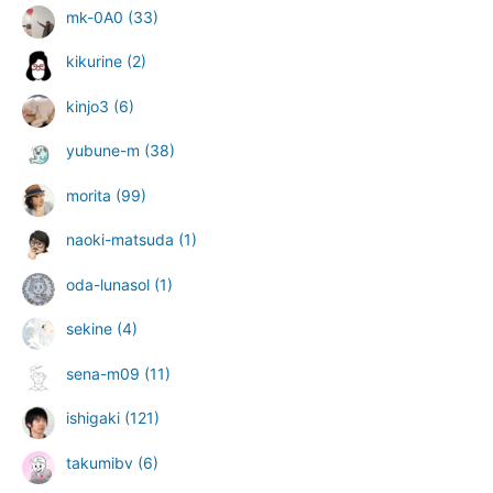
mk-0A0
(33)
kikurine
(2)
kinjo3
(6)
yubune-m
(38)
morita
(99)
naoki-matsuda
(1)
oda-lunasol
(1)
sekine
(4)
sena-m09
(11)
ishigaki
(121)
takumibv
(6)