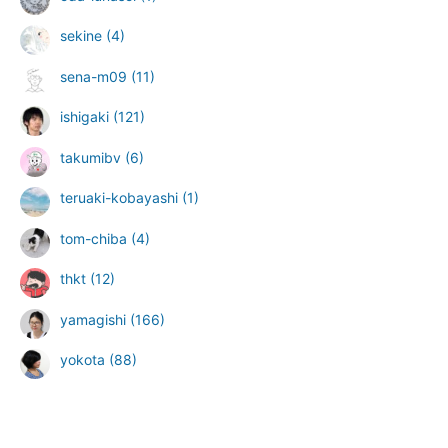
sekine
(4)
sena-m09
(11)
ishigaki
(121)
takumibv
(6)
teruaki-kobayashi
(1)
tom-chiba
(4)
thkt
(12)
yamagishi
(166)
yokota
(88)