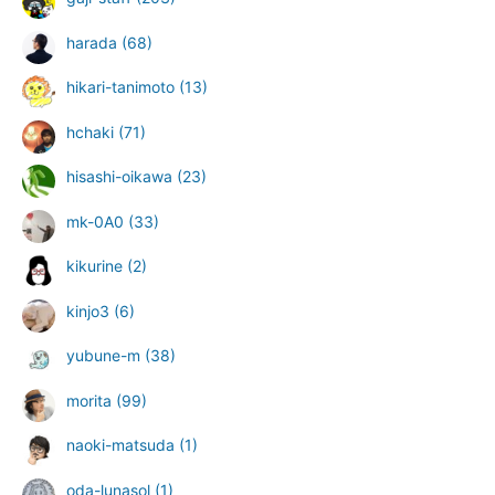
harada
(68)
hikari-tanimoto
(13)
hchaki
(71)
hisashi-oikawa
(23)
mk-0A0
(33)
kikurine
(2)
kinjo3
(6)
yubune-m
(38)
morita
(99)
naoki-matsuda
(1)
oda-lunasol
(1)