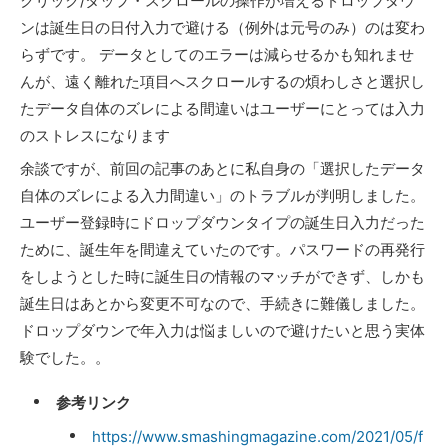
クリック/タップ・スクロールの操作が増えるドロップダウ
ンは誕生日の日付入力で避ける（例外は元号のみ）のは変わ
らずです。 データとしてのエラーは減らせるかも知れませ
んが、遠く離れた項目へスクロールするの煩わしさと選択し
たデータ自体のズレによる間違いはユーザーにとっては入力
のストレスになります
余談ですが、前回の記事のあとに私自身の「選択したデータ
自体のズレによる入力間違い」のトラブルが判明しました。
ユーザー登録時にドロップダウンタイプの誕生日入力だった
ために、誕生年を間違えていたのです。パスワードの再発行
をしようとした時に誕生日の情報のマッチができず、
しかも
誕生日はあとから変更不可なので、手続きに難儀しました。
ドロップダウンで年入力は悩ましいので避けたいと思う実体
験でした。。
参考リンク
https://www.smashingmagazine.com/2021/05/f