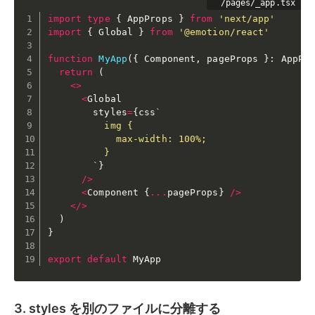
import
type
{
 AppProps 
}
from
'next/app'
import
{
 Global 
}
from
'@emotion/react'
function
MyApp
(
{
 Component
,
 pageProps 
}
:
 AppPr
return
(
<
>
<
Global

        styles
=
{
css
`

          img {

            max-width: 100%;

          }

        `
}
/
>
<
Component 
{
...
pageProps
}
/
>
<
/
>
)
}
export
default
 MyApp
3. styles を別のファイルに分離する