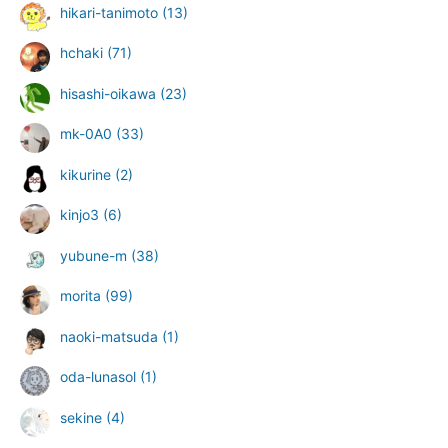
hikari-tanimoto
(13)
hchaki
(71)
hisashi-oikawa
(23)
mk-0A0
(33)
kikurine
(2)
kinjo3
(6)
yubune-m
(38)
morita
(99)
naoki-matsuda
(1)
oda-lunasol
(1)
sekine
(4)