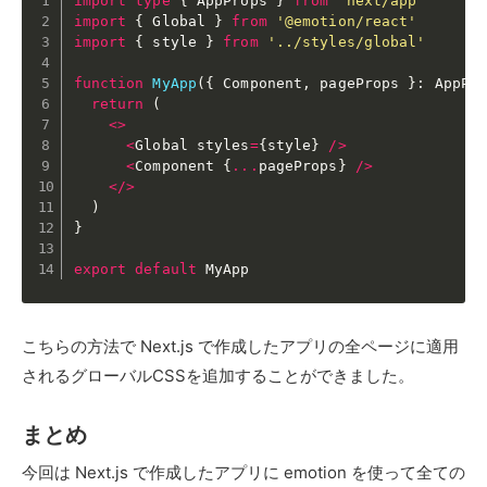
import
type
{
 AppProps 
}
from
'next/app'
import
{
 Global 
}
from
'@emotion/react'
import
{
 style 
}
from
'../styles/global'
function
MyApp
(
{
 Component
,
 pageProps 
}
:
 AppPr
return
(
<
>
<
Global styles
=
{
style
}
/
>
<
Component 
{
...
pageProps
}
/
>
<
/
>
)
}
export
default
 MyApp
こちらの方法で Next.js で作成したアプリの全ページに適用
されるグローバルCSSを追加することができました。
まとめ
今回は Next.js で作成したアプリに emotion を使って全ての