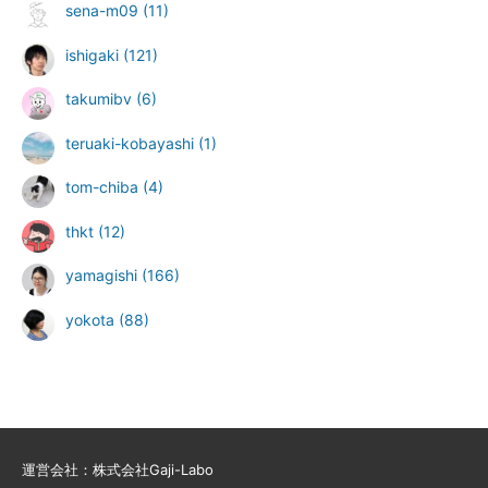
sena-m09
(11)
ishigaki
(121)
takumibv
(6)
teruaki-kobayashi
(1)
tom-chiba
(4)
thkt
(12)
yamagishi
(166)
yokota
(88)
運営会社：株式会社Gaji-Labo