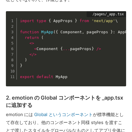
import
type
{
 AppProps 
}
from
'next/app'
\

function
MyApp
(
{
 Component
,
 pageProps 
}
:
 AppPr
return
(
<
>
<
Component 
{
...
pageProps
}
/
>
<
/
>
)
}
export
default
 MyApp
2. emotion の Global コンポーネントを _app.tsx
に追加する
emotion には
Global というコンポーネント
が標準機能とし
て存在しており、他のコンポーネント同様 styles を渡すこ
とで渡したスタイルをグローバルなものとしてアプリ全体に