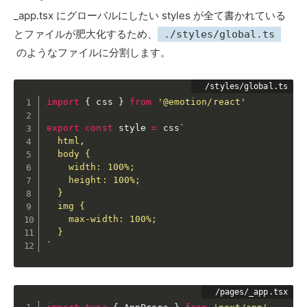
_app.tsx にグローバルにしたい styles が全て書かれている
とファイルが肥大化するため、
./styles/global.ts
のようなファイルに分割します。
import
{
 css 
}
from
'@emotion/react'
export
const
 style 
=
 css
`

  html,

  body {

    width: 100%;

    height: 100%;

  }

  img {

    max-width: 100%;

  }

`