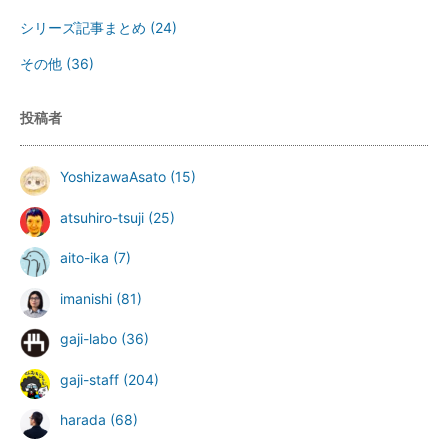
シリーズ記事まとめ
(24)
その他
(36)
投稿者
YoshizawaAsato
(15)
atsuhiro-tsuji
(25)
aito-ika
(7)
imanishi
(81)
gaji-labo
(36)
gaji-staff
(204)
harada
(68)