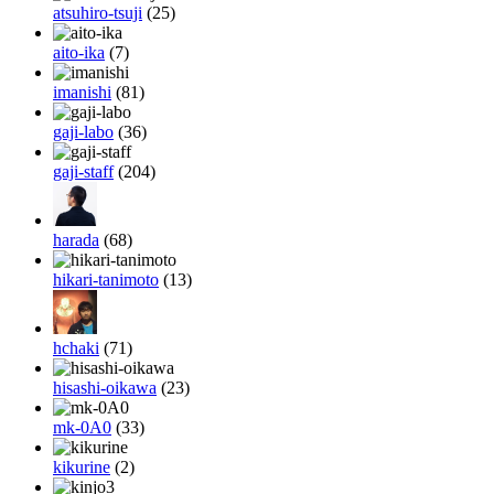
atsuhiro-tsuji
(25)
aito-ika
(7)
imanishi
(81)
gaji-labo
(36)
gaji-staff
(204)
harada
(68)
hikari-tanimoto
(13)
hchaki
(71)
hisashi-oikawa
(23)
mk-0A0
(33)
kikurine
(2)