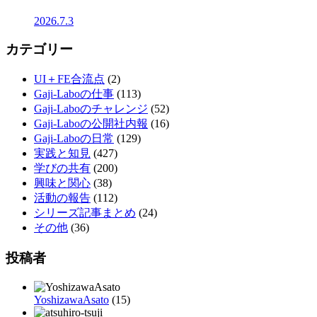
2026.7.3
カテゴリー
UI＋FE合流点
(2)
Gaji-Laboの仕事
(113)
Gaji-Laboのチャレンジ
(52)
Gaji-Laboの公開社内報
(16)
Gaji-Laboの日常
(129)
実践と知見
(427)
学びの共有
(200)
興味と関心
(38)
活動の報告
(112)
シリーズ記事まとめ
(24)
その他
(36)
投稿者
YoshizawaAsato
(15)