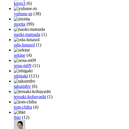
kinjo3
(6)
yubune-m
(38)
morita
(99)
naoki-matsuda
(1)
oda-lunasol
(1)
sekine
(4)
sena-m09
(11)
ishigaki
(121)
takumibv
(6)
teruaki-kobayashi
(1)
tom-chiba
(4)
thkt
(12)