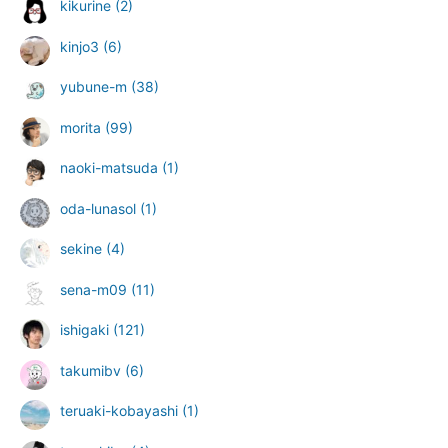
kikurine
(2)
kinjo3
(6)
yubune-m
(38)
morita
(99)
naoki-matsuda
(1)
oda-lunasol
(1)
sekine
(4)
sena-m09
(11)
ishigaki
(121)
takumibv
(6)
teruaki-kobayashi
(1)