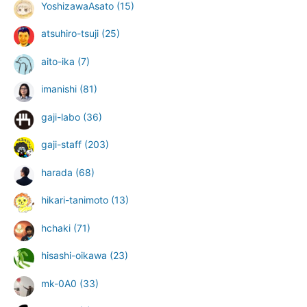
YoshizawaAsato
(15)
atsuhiro-tsuji
(25)
aito-ika
(7)
imanishi
(81)
gaji-labo
(36)
gaji-staff
(203)
harada
(68)
hikari-tanimoto
(13)
hchaki
(71)
hisashi-oikawa
(23)
mk-0A0
(33)