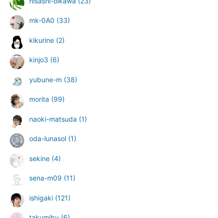
hisashi-oikawa
(23)
mk-0A0
(33)
kikurine
(2)
kinjo3
(6)
yubune-m
(38)
morita
(99)
naoki-matsuda
(1)
oda-lunasol
(1)
sekine
(4)
sena-m09
(11)
ishigaki
(121)
takumibv
(6)