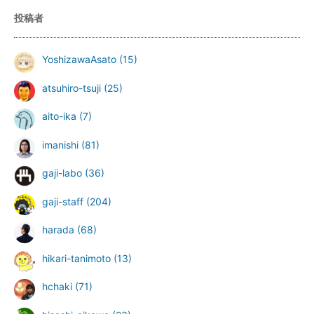
投稿者
YoshizawaAsato
(15)
atsuhiro-tsuji
(25)
aito-ika
(7)
imanishi
(81)
gaji-labo
(36)
gaji-staff
(204)
harada
(68)
hikari-tanimoto
(13)
hchaki
(71)