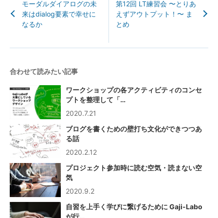
モーダルダイアログの未
第12回 LT練習会 〜とりあ
来はdialog要素で幸せに
えずアウトプット！〜 ま
なるか
とめ
合わせて読みたい記事
ワークショップの各アクティビティのコンセ
プトを整理して「…
2020.7.21
ブログを書くための壁打ち文化ができつつあ
る話
2020.2.12
プロジェクト参加時に読む空気・読まない空
気
2020.9.2
自習を上手く学びに繋げるために Gaji-Labo
が行…