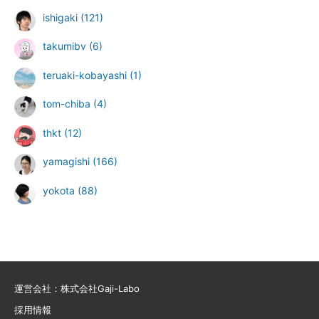
ishigaki
(121)
takumibv
(6)
teruaki-kobayashi
(1)
tom-chiba
(4)
thkt
(12)
yamagishi
(166)
yokota
(88)
運営会社：株式会社Gaji-Labo
採用情報