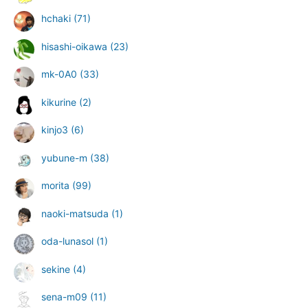
hchaki
(71)
hisashi-oikawa
(23)
mk-0A0
(33)
kikurine
(2)
kinjo3
(6)
yubune-m
(38)
morita
(99)
naoki-matsuda
(1)
oda-lunasol
(1)
sekine
(4)
sena-m09
(11)