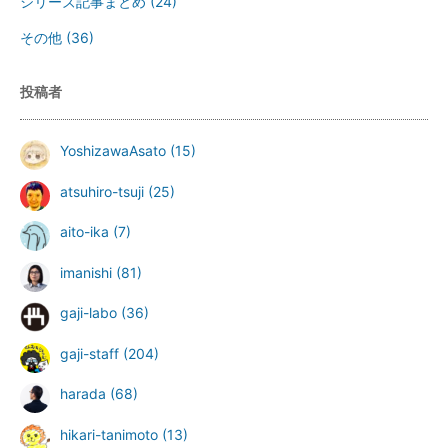
シリーズ記事まとめ
(24)
その他
(36)
投稿者
YoshizawaAsato
(15)
atsuhiro-tsuji
(25)
aito-ika
(7)
imanishi
(81)
gaji-labo
(36)
gaji-staff
(204)
harada
(68)
hikari-tanimoto
(13)