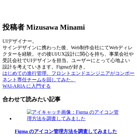
投稿者
Mizusawa Minami
UIデザイナー。
サインデザインに携わった後、Web制作会社にてWebディレ
クターを経験。その後UI/UX設計に関心を持ち、事業会社や
受託会社でUIデザインを担当。ユーザーにとって心地よい
設計を考えていきます。Figmaが好き。
はじめての進行管理。フロントエンドエンジニアがコンポー
ネント専任チームを回してみた。
WAI-ARIA に入門する
合わせて読みたい記事
Figma のアイコン管理方法を調査してみました