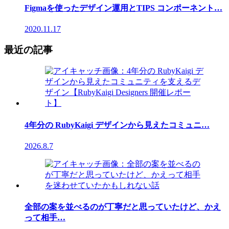
Figmaを使ったデザイン運用とTIPS コンポーネント…
2020.11.17
最近の記事
4年分の RubyKaigi デザインから見えたコミュニ…
2026.8.7
全部の案を並べるのが丁寧だと思っていたけど、かえ
って相手…