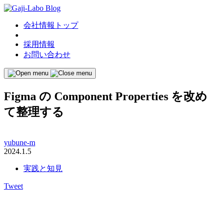
会社情報トップ
採用情報
お問い合わせ
Figma の Component Properties を改め
て整理する
yubune-m
2024.1.5
実践と知見
Tweet