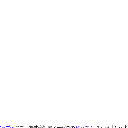
ップsp
にて、株式会社ディーゼロの
ゆうてん
さんが『もう迷