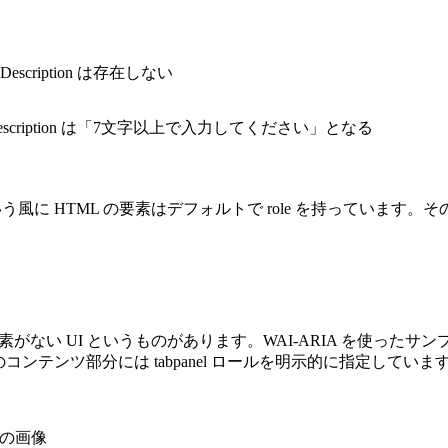
escription は存在しない
 Description は「7文字以上で入力してください」となる
ink という風に HTML の要素はデフォルトで role を持ってい
ない UI というものがあります。WAI-ARIA を使ったサンプルが紹介されてい
コンテンツ部分には tabpanel ロールを明示的に指定しています。これによ