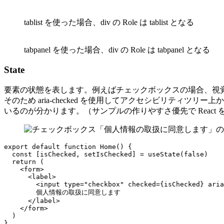
tablist を使った場合、div の Role は tablist となる
tabpanel を使った場合、div の Role は tabpanel となる
State
要素の状態を表します。例えばチェックボックスの場合、視
そのため aria-checked を使用してアクセシビリティツ
いるのが分かります。（サンプルの作りやすさ優先で React
export default function Home() {

  const [isChecked, setIsChecked] = useState(false)

  return (

    <form>

      <label>

        <input type="checkbox" checked={isChecked} aria
        個人情報の取扱に同意します

      </label>

    </form>

  )

}