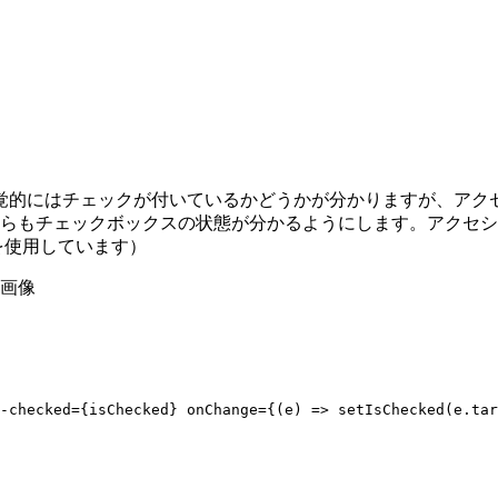
覚的にはチェックが付いているかどうかが分かりますが、アク
リー上からもチェックボックスの状態が分かるようにします。アクセシ
 を使用しています）
-checked={isChecked} onChange={(e) => setIsChecked(e.tar