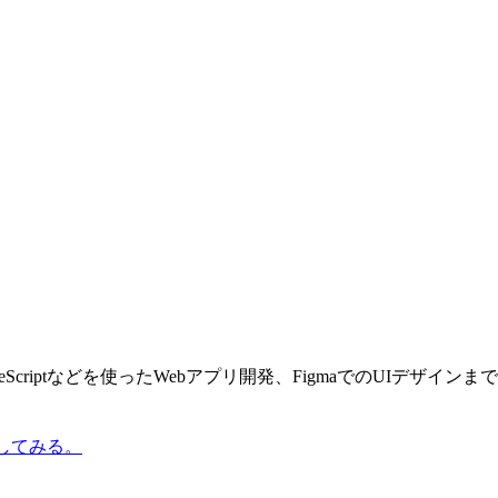
らNext.js/TypeScriptなどを使ったWebアプリ開発、Figma
試してみる。