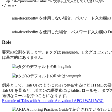
  <p id="password-label">7文字以上で入力してください</p>

</form>
aria-describedby を使用しない場合、パスワード入力欄の D
aria-describedby を使用した場合、パスワード入力欄の
Role
要素の役割を表します。p タグは paragraph、a タグは l
は基本的にありません。
例外として、Tab UI のように role は存在するけど HTML の要素が
Tab UI を見ると、ボタンの親要素には tablist ロールを、タブの
適切なロールを持つことになります。
Example of Tabs with Automatic Activation | APG | WAI | W3C