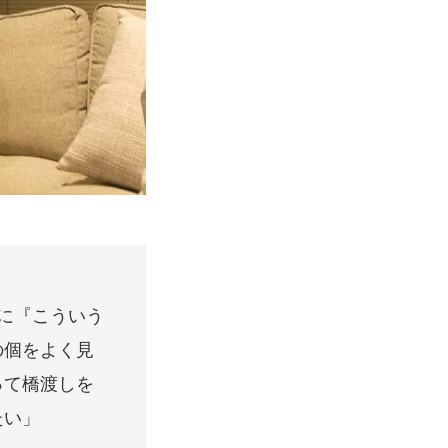
間に『こういう
の個をよく見
って橋渡しを
たい」