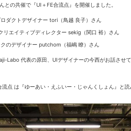
んとの共催で『UI＋FE合流点』を開催しました。
ロダクトデザイナー tori（鳥越 良子）さん
 のクリエイティブディレクター sekig（関口 裕）さん
クのデザイナー putchom（福嶋 瞭）さん
aji-Labo 代表の原田、UIデザイナーの今西がお話さ
FE合流点 は『ゆーあい・えふいー・じゃんくしょん』と