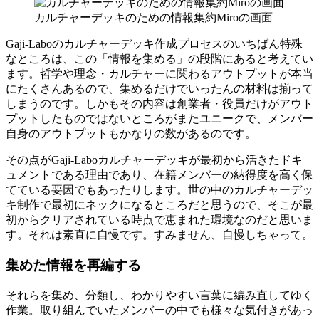
カルチャーデッキのための情報集約Miroの画面
Gaji-Laboのカルチャーデッキ作成プロセスのいちばん特殊
なところは、この「情報を集める」の段階にあると考えてい
ます。哲学や理念・カルチャーに関わるアウトプットが本当
にたくさんあるので、集めるだけでいったんの材料は揃って
しまうのです。しかもその内容は創業者・役員だけがアウト
プットしたものではないところがまたユニークで、メンバー
自身のアウトプットもかなりの数があるのです。
その点がGaji-Laboカルチャーデッキが最初から活きたドキ
ュメントである理由であり、在籍メンバーの納得度を高く保
てている要因でもあったりします。世の中のカルチャーデッ
キ制作で最初にネックになるところだと思うので、そこが最
初からクリアされている時点で恵まれた環境なのだと思いま
す。それは素直に自慢です。すみません、自慢しちゃって。
集めた情報を再編する
それらを集め、分類し、わかりやすい言葉に編み直してゆく
作業。取り組んでいたメンバーの中でも様々な気付きがあっ