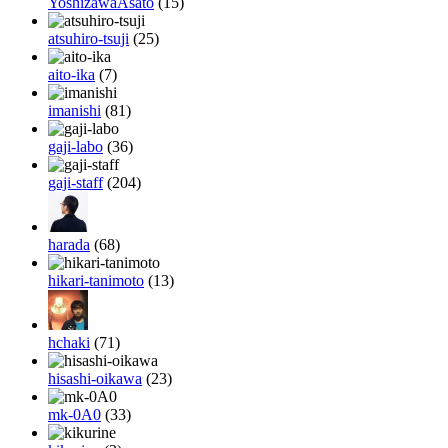
YoshizawaAsato
(15)
atsuhiro-tsuji
(25)
aito-ika
(7)
imanishi
(81)
gaji-labo
(36)
gaji-staff
(204)
harada
(68)
hikari-tanimoto
(13)
hchaki
(71)
hisashi-oikawa
(23)
mk-0A0
(33)