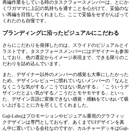
再編作業をしている時のタスクフォースメンバーは、とにか
くワガママに上記の気持ちを通すことを心がけて、妥協のな
い再編を目指してくれました。ここで妥協をせずがんばって
くれたのも自慢です。
ブランディングに沿ったビジュアルにこだわる
さらにこだわりを発揮したのは、スライドのビジュアルとイ
ラストです。タスクフォースメンバーにはデザイナーも参加
しており、色の選定からイメージ表現まで、できる限りのこ
だわりを詰め込んでいます。
また、デザイナー以外のメンバーの感覚も大事にしたかった
ため、デザインレビューに慣れていないメンバーの「なんと
なくこうな気がする／こうではない気がする」「こういうデ
ザインだとよい気がする／こうだとモヤモヤする」といっ
た、デザイン言語に変換できない感覚・感触をていねいて吸
い上げることに力を尽くしてくれました。
Gaji-Laboはプロモーションやビジュアル重視のグラフィッ
クデザインは専門としておらず、あくまでUIデザインを真
ん中に置いている会社なのですが、カルチャーデッキはGaji-