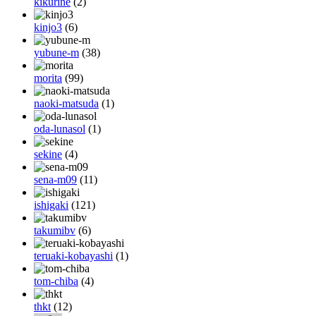
kikurine
(2)
kinjo3
(6)
yubune-m
(38)
morita
(99)
naoki-matsuda
(1)
oda-lunasol
(1)
sekine
(4)
sena-m09
(11)
ishigaki
(121)
takumibv
(6)
teruaki-kobayashi
(1)
tom-chiba
(4)
thkt
(12)