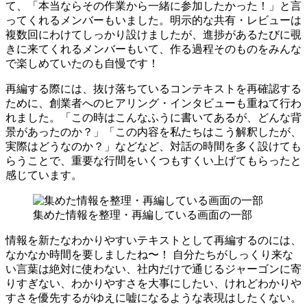
て、「本当ならその作業から一緒に参加したかった！」と言
ってくれるメンバーもいました。明示的な共有・レビューは
複数回にわけてしっかり設けましたが、進捗があるたびに覗
きに来てくれるメンバーもいて、作る過程そのものをみんな
で楽しめていたのも自慢です！
再編する際には、抜け落ちているコンテキストを再確認する
ために、創業者へのヒアリング・インタビューも重ねて行わ
れました。「この時はこんなふうに書いてあるが、どんな背
景があったのか？」「この内容を私たちはこう解釈したが、
実際はどうなのか？」などなど、対話の時間を多く設けても
らうことで、重要な行間をいくつもすくい上げてもらったと
感じています。
集めた情報を整理・再編している画面の一部
情報を新たなわかりやすいテキストとして再編するのには、
なかなか時間を要しましたね〜！ 自分たちがしっくり来な
い言葉は絶対に使わない、社内だけで通じるジャーゴンに寄
りすぎない、わかりやすさを大事にしたい、けれどわかりや
すさを優先するがゆえに嘘になるような表現はしたくない。