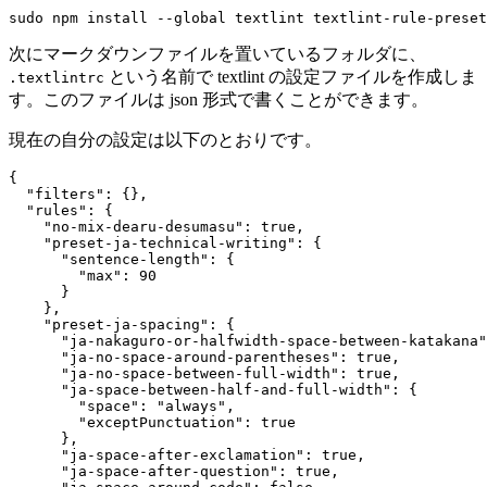
sudo npm install --global textlint textlint-rule-preset
次にマークダウンファイルを置いているフォルダに、
という名前で textlint の設定ファイルを作成しま
.textlintrc
す。このファイルは json 形式で書くことができます。
現在の自分の設定は以下のとおりです。
{

  "filters": {},

  "rules": {

    "no-mix-dearu-desumasu": true,

    "preset-ja-technical-writing": {

      "sentence-length": {

        "max": 90

      }

    },

    "preset-ja-spacing": {

      "ja-nakaguro-or-halfwidth-space-between-katakana"
      "ja-no-space-around-parentheses": true,

      "ja-no-space-between-full-width": true,

      "ja-space-between-half-and-full-width": {

        "space": "always",

        "exceptPunctuation": true

      },

      "ja-space-after-exclamation": true,

      "ja-space-after-question": true,
