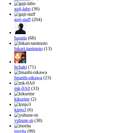
gaji-labo
(36)
gaji-staff
(204)
harada
(68)
hikari-tanimoto
(13)
hchaki
(71)
hisashi-oikawa
(23)
mk-0A0
(33)
kikurine
(2)
kinjo3
(6)
yubune-m
(38)
morita
(99)