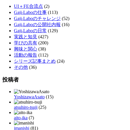
UI＋FE合流点
(2)
Gaji-Laboの仕事
(113)
Gaji-Laboのチャレンジ
(52)
Gaji-Laboの公開社内報
(16)
Gaji-Laboの日常
(129)
実践と知見
(427)
学びの共有
(200)
興味と関心
(38)
活動の報告
(112)
シリーズ記事まとめ
(24)
その他
(36)
投稿者
YoshizawaAsato
(15)
atsuhiro-tsuji
(25)
aito-ika
(7)
imanishi
(81)