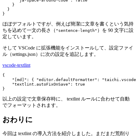
      "ja-space-around-code": false

    }

  }

}
ほぼデフォルトですが、例えば簡潔に文章を書くという気持
ちを込めて一文の長さ（
）を 90 文字に設
"sentence-length"
定しています。
そして VSCode に拡張機能をインストールして、設定ファイ
ル（settings.json）に次の設定を追記します。
vscode-textlint
{

    "[md]": { "editor.defaultFormatter": "taichi.vscode
    "textlint.autoFixOnSave": true

}
以上の設定で文章保存時に、 textlint ルールに合わせて自動
でフォーマットされます。
おわりに
今回は textlint の導入方法を紹介しました。まだまだ荒削り