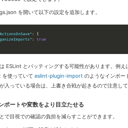
ttings.json を開いて以下の設定を追加します。
ActionsOnSave"
:
{
ganizeImports"
:
true
 ESLint とバッティングする可能性があります。例
nt を使っていて
eslint-plugin-import
のようなインポー
が入っている場合は、上書き合戦が起きるので注意して
ンポートや変数をより目立たせる
とで目視での確認の負担を減らすことができます。