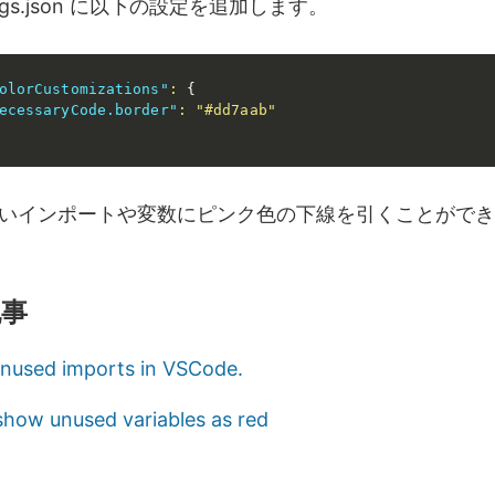
ttings.json に以下の設定を追加します。
olorCustomizations"
:
{
ecessaryCode.border"
:
"#dd7aab"
いインポートや変数にピンク色の下線を引くことができ
記事
nused imports in VSCode.
how unused variables as red