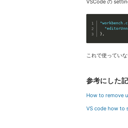
VSCode の se
"workbench.c
"editorUnn
}
,
これで使っていな
参考にした
How to remove u
VS code how to s