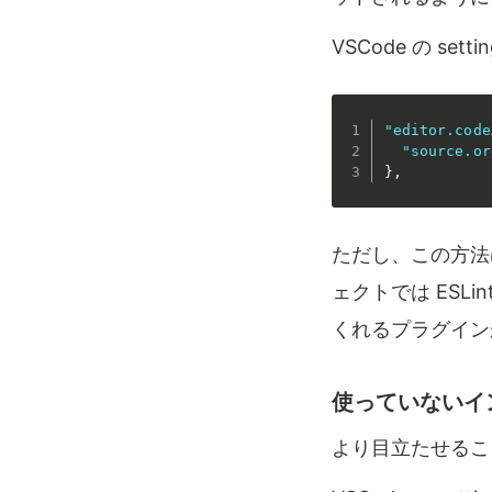
VSCode の se
"editor.code
"source.or
}
,
ただし、この方法は
ェクトでは ESLi
くれるプラグイン
使っていないイ
より目立たせるこ