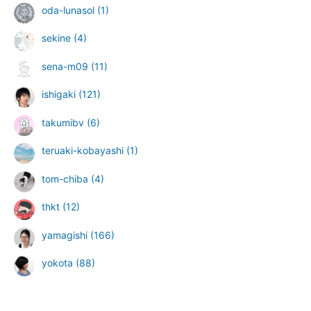
oda-lunasol
(1)
sekine
(4)
sena-m09
(11)
ishigaki
(121)
takumibv
(6)
teruaki-kobayashi
(1)
tom-chiba
(4)
thkt
(12)
yamagishi
(166)
yokota
(88)