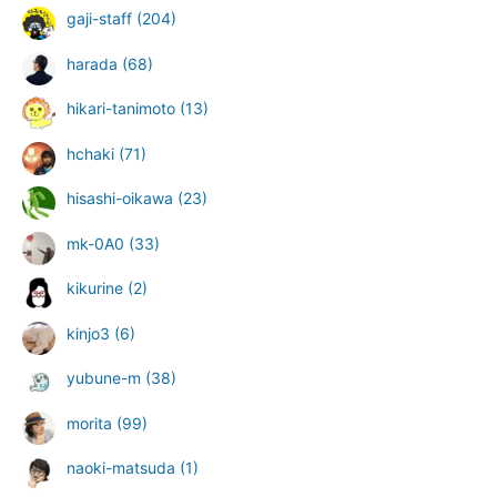
gaji-staff
(204)
harada
(68)
hikari-tanimoto
(13)
hchaki
(71)
hisashi-oikawa
(23)
mk-0A0
(33)
kikurine
(2)
kinjo3
(6)
yubune-m
(38)
morita
(99)
naoki-matsuda
(1)