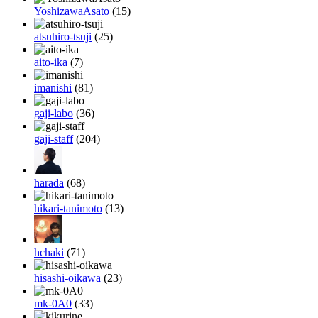
YoshizawaAsato
(15)
atsuhiro-tsuji
(25)
aito-ika
(7)
imanishi
(81)
gaji-labo
(36)
gaji-staff
(204)
harada
(68)
hikari-tanimoto
(13)
hchaki
(71)
hisashi-oikawa
(23)
mk-0A0
(33)