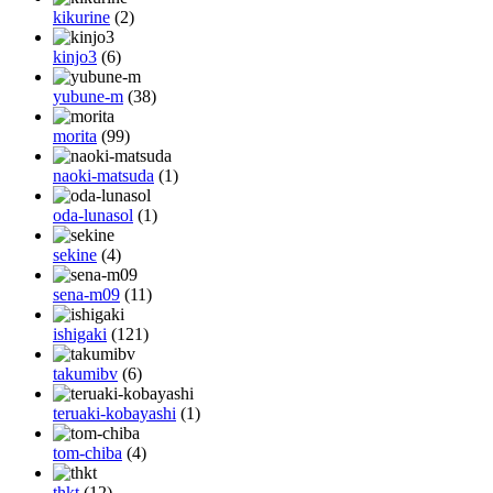
kikurine
(2)
kinjo3
(6)
yubune-m
(38)
morita
(99)
naoki-matsuda
(1)
oda-lunasol
(1)
sekine
(4)
sena-m09
(11)
ishigaki
(121)
takumibv
(6)
teruaki-kobayashi
(1)
tom-chiba
(4)
thkt
(12)