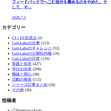
フィードバックでへこむ自分を責めるのをやめた。そ
して、そ…
2026.7.3
カテゴリー
UI＋FE合流点
(2)
Gaji-Laboの仕事
(113)
Gaji-Laboのチャレンジ
(52)
Gaji-Laboの公開社内報
(16)
Gaji-Laboの日常
(129)
実践と知見
(427)
学びの共有
(200)
興味と関心
(38)
活動の報告
(112)
シリーズ記事まとめ
(24)
その他
(36)
投稿者