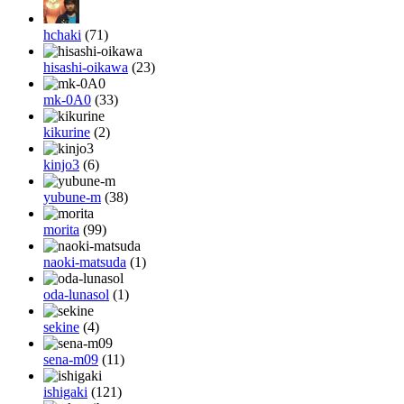
hchaki
(71)
hisashi-oikawa
(23)
mk-0A0
(33)
kikurine
(2)
kinjo3
(6)
yubune-m
(38)
morita
(99)
naoki-matsuda
(1)
oda-lunasol
(1)
sekine
(4)
sena-m09
(11)
ishigaki
(121)