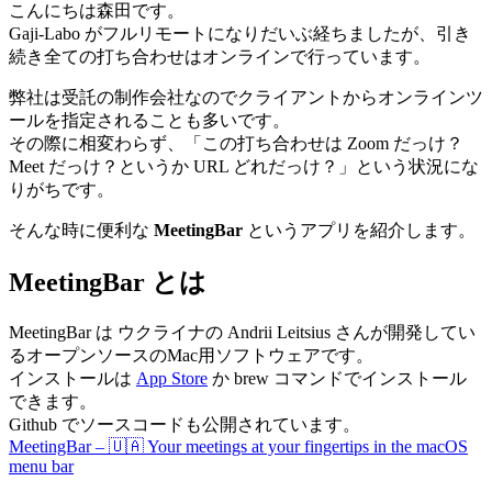
こんにちは森田です。
Gaji-Labo がフルリモートになりだいぶ経ちましたが、引き
続き全ての打ち合わせはオンラインで行っています。
弊社は受託の制作会社なのでクライアントからオンラインツ
ールを指定されることも多いです。
その際に相変わらず、「この打ち合わせは Zoom だっけ？
Meet だっけ？というか URL どれだっけ？」という状況にな
りがちです。
そんな時に便利な
MeetingBar
というアプリを紹介します。
MeetingBar とは
MeetingBar は ウクライナの Andrii Leitsius さんが開発してい
るオープンソースのMac用ソフトウェアです。
インストールは
App Store
か brew コマンドでインストール
できます。
Github でソースコードも公開されています。
MeetingBar – 🇺🇦 Your meetings at your fingertips in the macOS
menu bar