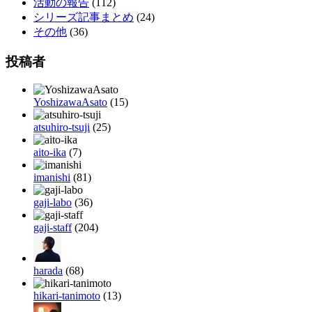
活動の報告
(112)
シリーズ記事まとめ
(24)
その他
(36)
投稿者
YoshizawaAsato
(15)
atsuhiro-tsuji
(25)
aito-ika
(7)
imanishi
(81)
gaji-labo
(36)
gaji-staff
(204)
harada
(68)
hikari-tanimoto
(13)