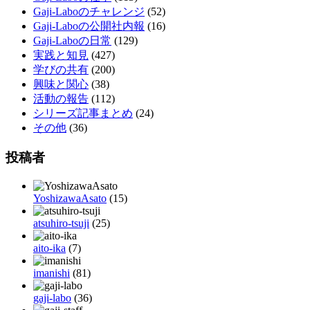
Gaji-Laboのチャレンジ
(52)
Gaji-Laboの公開社内報
(16)
Gaji-Laboの日常
(129)
実践と知見
(427)
学びの共有
(200)
興味と関心
(38)
活動の報告
(112)
シリーズ記事まとめ
(24)
その他
(36)
投稿者
YoshizawaAsato
(15)
atsuhiro-tsuji
(25)
aito-ika
(7)
imanishi
(81)
gaji-labo
(36)