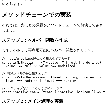
いとします。
メソッドチェーンでの実装
それでは、先ほどの課題をメソッドチェーンで解決してみま
しょう。
ステップ 1：ヘルパー関数を作成
まず、小さくて再利用可能なヘルパー関数を作ります。
// null/undefinedチェック用のタイプガード

const isNotNullish = <T>(value: T | null | undefined): 
  value !== null && value !== undefined;

// 権限レベルの妥当性チェック

const isValidPermission = (level: string): boolean =>

  level === "admin" || level === "write";

// アクティブなチームかどうかのチェック

const isActiveTeam = (team: { isActive: boolean }) => t
ステップ 2：メイン処理を実装