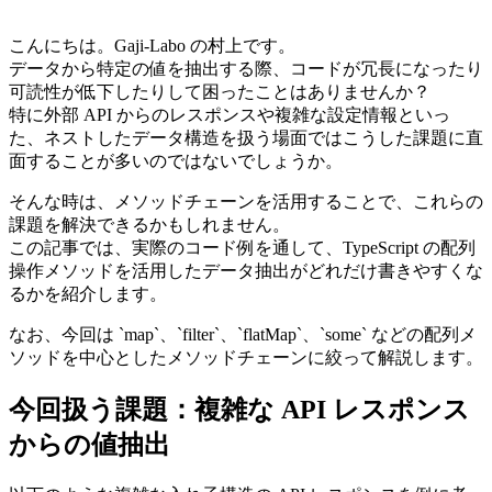
こんにちは。Gaji-Labo の村上です。
データから特定の値を抽出する際、コードが冗長になったり
可読性が低下したりして困ったことはありませんか？
特に外部 API からのレスポンスや複雑な設定情報といっ
た、ネストしたデータ構造を扱う場面ではこうした課題に直
面することが多いのではないでしょうか。
そんな時は、メソッドチェーンを活用することで、これらの
課題を解決できるかもしれません。
この記事では、実際のコード例を通して、TypeScript の配列
操作メソッドを活用したデータ抽出がどれだけ書きやすくな
るかを紹介します。
なお、今回は `map`、`filter`、`flatMap`、`some` などの配列メ
ソッドを中心としたメソッドチェーンに絞って解説します。
今回扱う課題：複雑な API レスポンス
からの値抽出