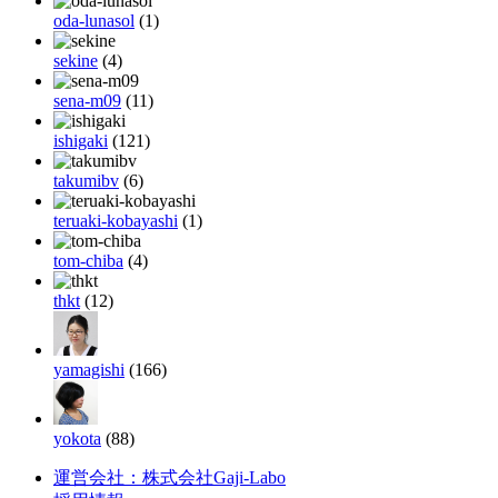
oda-lunasol
(1)
sekine
(4)
sena-m09
(11)
ishigaki
(121)
takumibv
(6)
teruaki-kobayashi
(1)
tom-chiba
(4)
thkt
(12)
yamagishi
(166)
yokota
(88)
運営会社：株式会社Gaji-Labo