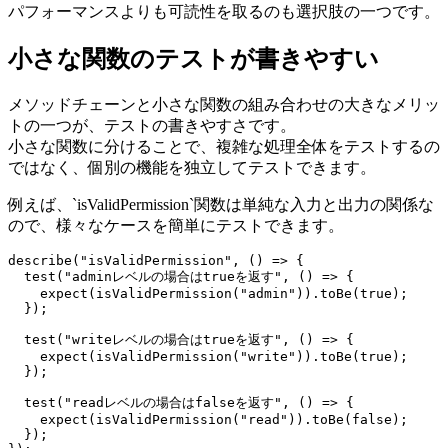
パフォーマンスよりも可読性を取るのも選択肢の一つです。
小さな関数のテストが書きやすい
メソッドチェーンと小さな関数の組み合わせの大きなメリッ
トの一つが、テストの書きやすさです。
小さな関数に分けることで、複雑な処理全体をテストするの
ではなく、個別の機能を独立してテストできます。
例えば、`isValidPermission`関数は単純な入力と出力の関係な
ので、様々なケースを簡単にテストできます。
describe("isValidPermission", () => {

  test("adminレベルの場合はtrueを返す", () => {

    expect(isValidPermission("admin")).toBe(true);

  });

  test("writeレベルの場合はtrueを返す", () => {

    expect(isValidPermission("write")).toBe(true);

  });

  test("readレベルの場合はfalseを返す", () => {

    expect(isValidPermission("read")).toBe(false);

  });
