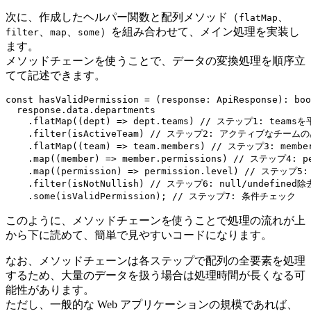
次に、作成したヘルパー関数と配列メソッド（
、
flatMap
、
、
）を組み合わせて、メイン処理を実装し
filter
map
some
ます。
メソッドチェーンを使うことで、データの変換処理を順序立
てて記述できます。
const hasValidPermission = (response: ApiResponse): boo
  response.data.departments

    .flatMap((dept) => dept.teams) // ステップ1: teamsを
    .filter(isActiveTeam) // ステップ2: アクティブなチームの
    .flatMap((team) => team.members) // ステップ3: memb
    .map((member) => member.permissions) // ステップ4: p
    .map((permission) => permission.level) // ステップ5:
    .filter(isNotNullish) // ステップ6: null/undefined除去
    .some(isValidPermission); // ステップ7: 条件チェック
このように、メソッドチェーンを使うことで処理の流れが上
から下に読めて、簡単で見やすいコードになります。
なお、メソッドチェーンは各ステップで配列の全要素を処理
するため、大量のデータを扱う場合は処理時間が長くなる可
能性があります。
ただし、一般的な Web アプリケーションの規模であれば、