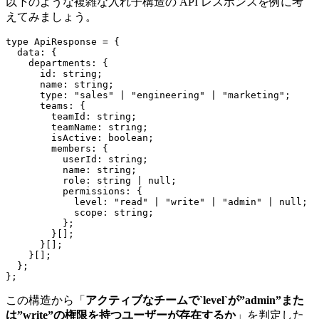
以下のような複雑な入れ子構造の API レスポンスを例に考
えてみましょう。
type ApiResponse = {

  data: {

    departments: {

      id: string;

      name: string;

      type: "sales" | "engineering" | "marketing";

      teams: {

        teamId: string;

        teamName: string;

        isActive: boolean;

        members: {

          userId: string;

          name: string;

          role: string | null;

          permissions: {

            level: "read" | "write" | "admin" | null;

            scope: string;

          };

        }[];

      }[];

    }[];

  };

};
この構造から「
アクティブなチームで`level`が”admin”また
は”write”の権限を持つユーザーが存在するか
」を判定した