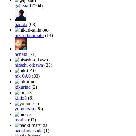
gaji-staff
(204)
harada
(68)
hikari-tanimoto
(13)
hchaki
(71)
hisashi-oikawa
(23)
mk-0A0
(33)
kikurine
(2)
kinjo3
(6)
yubune-m
(38)
morita
(99)
naoki-matsuda
(1)