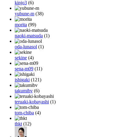
kinjo3
(6)
yubune-m
(38)
morita
(99)
naoki-matsuda
(1)
oda-lunasol
(1)
sekine
(4)
sena-m09
(11)
ishigaki
(121)
takumibv
(6)
teruaki-kobayashi
(1)
tom-chiba
(4)
thkt
(12)