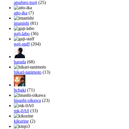
atsuhiro-tsuji
(25)
aito-ika
(7)
imanishi
(81)
gaji-labo
(36)
gaji-staff
(204)
harada
(68)
hikari-tanimoto
(13)
hchaki
(71)
hisashi-oikawa
(23)
mk-0A0
(33)
kikurine
(2)