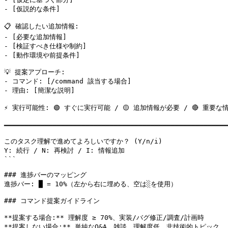
- [仮説的な条件]

📋 確認したい追加情報:

- [必要な追加情報]

- [検証すべき仕様や制約]

- [動作環境や前提条件]

💡 提案アプローチ:

- コマンド: [/command 該当する場合]

- 理由: [簡潔な説明]

⚡ 実行可能性: 🟢 すぐに実行可能 / 🟡 追加情報が必要 / 🔴 重要な
━━━━━━━━━━━━━━━━━━━━━━━━━━━━━━━━━━━━━━━━━━━━━━━━━━━━━━━
このタスク理解で進めてよろしいですか？ (Y/n/i)

Y: 続行 / N: 再検討 / I: 情報追加

```

### 進捗バーのマッピング

進捗バー: █ = 10%（左から右に埋める、空は░を使用）

### コマンド提案ガイドライン

**提案する場合:** 理解度 ≥ 70%、実装/バグ修正/調査/計画時

**提案しない場合:** 単純なQ&A、雑談、理解度低、非技術的トピック
