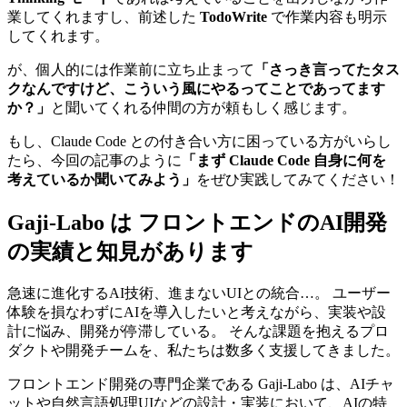
業してくれますし、前述した
TodoWrite
で作業内容も明示
してくれます。
が、個人的には作業前に立ち止まって
「さっき言ってたタス
クなんですけど、こういう風にやるってことであってます
か？」
と聞いてくれる仲間の方が頼もしく感じます。
もし、Claude Code との付き合い方に困っている方がいらし
たら、今回の記事のように
「まず Claude Code 自身に何を
考えているか聞いてみよう」
をぜひ実践してみてください！
Gaji-Labo は フロントエンドのAI開発
の実績と知見があります
急速に進化するAI技術、進まないUIとの統合…。 ユーザー
体験を損なわずにAIを導入したいと考えながら、実装や設
計に悩み、開発が停滞している。 そんな課題を抱えるプロ
ダクトや開発チームを、私たちは数多く支援してきました。
フロントエンド開発の専門企業である Gaji-Labo は、AIチャ
ットや自然言語処理UIなどの設計・実装において、AIの特