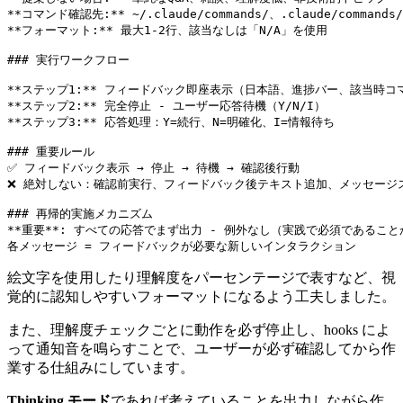
**コマンド確認先:** ~/.claude/commands/、.claude/commands
**フォーマット:** 最大1-2行、該当なしは「N/A」を使用

### 実行ワークフロー

**ステップ1:** フィードバック即座表示（日本語、進捗バー、該当時コマ
**ステップ2:** 完全停止 - ユーザー応答待機（Y/N/I）

**ステップ3:** 応答処理：Y=続行、N=明確化、I=情報待ち

### 重要ルール

✅ フィードバック表示 → 停止 → 待機 → 確認後行動

❌ 絶対しない：確認前実行、フィードバック後テキスト追加、メッセージス
### 再帰的実施メカニズム

**重要**: すべての応答でまず出力 - 例外なし（実践で必須であること
各メッセージ = フィードバックが必要な新しいインタラクション
絵文字を使用したり理解度をパーセンテージで表すなど、視
覚的に認知しやすいフォーマットになるよう工夫しました。
また、理解度チェックごとに動作を必ず停止し、hooks によ
って通知音を鳴らすことで、ユーザーが必ず確認してから作
業する仕組みにしています。
Thinking モード
であれば考えていることを出力しながら作