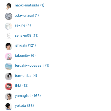
naoki-matsuda
(1)
oda-lunasol
(1)
sekine
(4)
sena-m09
(11)
ishigaki
(121)
takumibv
(6)
teruaki-kobayashi
(1)
tom-chiba
(4)
thkt
(12)
yamagishi
(166)
yokota
(88)