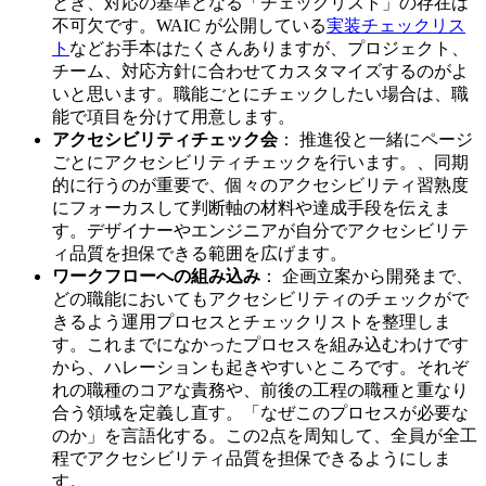
とき、対応の基準となる「チェックリスト」の存在は
不可欠です。WAIC が公開している
実装チェックリス
ト
などお手本はたくさんありますが、プロジェクト、
チーム、対応方針に合わせてカスタマイズするのがよ
いと思います。職能ごとにチェックしたい場合は、職
能で項目を分けて用意します。
アクセシビリティチェック会
： 推進役と一緒にページ
ごとにアクセシビリティチェックを行います。、同期
的に行うのが重要で、個々のアクセシビリティ習熟度
にフォーカスして判断軸の材料や達成手段を伝えま
す。デザイナーやエンジニアが自分でアクセシビリテ
ィ品質を担保できる範囲を広げます。
ワークフローへの組み込み
： 企画立案から開発まで、
どの職能においてもアクセシビリティのチェックがで
きるよう運用プロセスとチェックリストを整理しま
す。これまでになかったプロセスを組み込むわけです
から、ハレーションも起きやすいところです。それぞ
れの職種のコアな責務や、前後の工程の職種と重なり
合う領域を定義し直す。「なぜこのプロセスが必要な
のか」を言語化する。この2点を周知して、全員が全工
程でアクセシビリティ品質を担保できるようにしま
す。