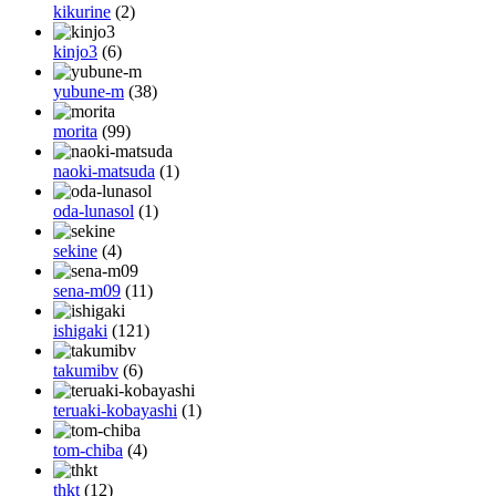
kikurine
(2)
kinjo3
(6)
yubune-m
(38)
morita
(99)
naoki-matsuda
(1)
oda-lunasol
(1)
sekine
(4)
sena-m09
(11)
ishigaki
(121)
takumibv
(6)
teruaki-kobayashi
(1)
tom-chiba
(4)
thkt
(12)