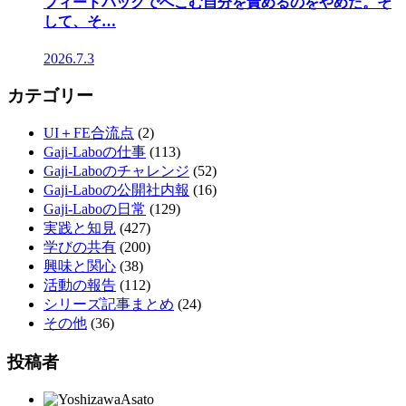
フィードバックでへこむ自分を責めるのをやめた。そ
して、そ…
2026.7.3
カテゴリー
UI＋FE合流点
(2)
Gaji-Laboの仕事
(113)
Gaji-Laboのチャレンジ
(52)
Gaji-Laboの公開社内報
(16)
Gaji-Laboの日常
(129)
実践と知見
(427)
学びの共有
(200)
興味と関心
(38)
活動の報告
(112)
シリーズ記事まとめ
(24)
その他
(36)
投稿者