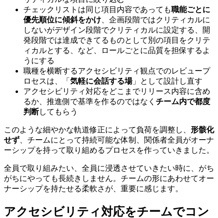
チェックリストは同じ項目内容であっても
職能ごとに
優先順位に傾斜をかけ
、企画段階ではクリティカルに
しないがデザイン段階でクリティカルに設定する、開
発段階では達成できてるものとして別の項目をクリテ
ィカルとする、など、ロールごとに品質を担保するよ
うにする
職種を横断するアクセシビリティ観点でのレビュープ
ロセスは、「
気軽に会話する場
」として設計し直す
アクセシビリティ対応をどこまでリリース内容に含め
るか、推進側で基準を作るのではなく
チーム内で都度
判断
してもらう
このような細やかな軌道修正によって負荷を調整し、
形骸化
せず
、チームにとって持続可能な体制、関係者全員がオーナ
ーシップを持って取り組めるプロセスを作っていきました。
全員で取り組みたい、全員に浸透させていきたい時に、がち
がちにやっても長続きしません。チームの形にあわせてオー
ナーシップを持たせる柔軟さが、重要に感じます。
アクセシビリティ対応をチームでコン