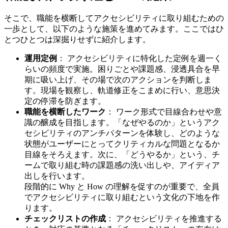
そこで、職能を横断してアクセシビリティに取り組むための
一歩として、以下のような施策を進めてみます。ここではひ
とつひとつは深掘りせずに紹介します。
運用定例
： アクセシビリティに特化した定例を週一く
らいの頻度で実施。困りごとや課題感、浸透具合を早
期に吸い上げ、その場で次のアクションを判断しま
す。現場を観察し、軌道修正をこまめに行い、意思決
定の停滞を防ぎます。
職能を横断したワーク
： ワーク形式で目線合わせや意
識の醸成を目指します。「なぜやるのか」というアク
セシビリティのアンチパターンを体験し、どのような
状態がユーザーにとってクリティカルな問題となるか
目線をそろえます。次に、「どうやるか」という、チ
ームで取り組む時の課題感の洗い出しや、アイディア
出しを行います。
段階的に Why と How の理解を促すのが重要で、全員
でアクセシビリティに取り組むという文化の下地を作
ります。
チェックリストの作成
： アクセシビリティを推進する