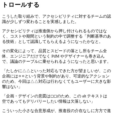
トロールする
こうした取り組みで、アクセシビリティに対するチームの認
識が少しずつ変わることを実感しました。
アクセシビリティは推進側から押し付けられるものではな
く、コストや期間という制約の中で調整する「判断基準のあ
る技術」として認識してもらえるようになったかなと。
その変化によって、品質とスピードの落とし所をチーム全
体、エンジニアだけでなく PdM やデザイナーも巻き込ん
で、議論のテーブルに乗せられるようになったと思います。
「たしかに△△といった対応もできた方が望ましいが、この
企画には⚪︎⚪︎という背景や制約があり、可逆的なアクション
のため、今回は△△対応は行わなくてもユーザーに大きな影
響はない」
「企画・デザインの意図は◻︎◻︎のため、この alt テキストは
空であってもデリバリーしたい情報は欠落しない」
こういった小さな合意形成が、推進役の介在なしに方方で進