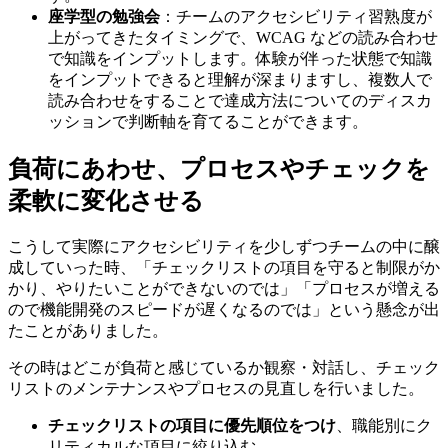
座学型の勉強会
：チームのアクセシビリティ習熟度が
上がってきたタイミングで、WCAG などの読み合わせ
で知識をインプットします。体験が伴った状態で知識
をインプットできると理解が深まりますし、複数人で
読み合わせをすることで達成方法についてのディスカ
ッションで判断軸を育てることができます。
負荷にあわせ、プロセスやチェックを
柔軟に変化させる
こうして実際にアクセシビリティを少しずつチームの中に醸
成していった時、「チェックリストの項目を守ると制限がか
かり、やりたいことができないのでは」「プロセスが増える
ので機能開発のスピードが遅くなるのでは」という懸念が出
たことがありました。
その時はどこが負荷と感じているか観察・対話し、チェック
リストのメンテナンスやプロセスの見直しを行いました。
チェックリストの項目に優先順位をつけ
、職能別にク
リティカルな項目に絞り込む