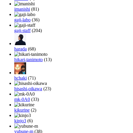
imanishi
(81)
gaji-labo
(36)
gaji-staff
(204)
harada
(68)
hikari-tanimoto
(13)
hchaki
(71)
hisashi-oikawa
(23)
mk-0A0
(33)
kikurine
(2)
kinjo3
(6)
yubune-m
(38)