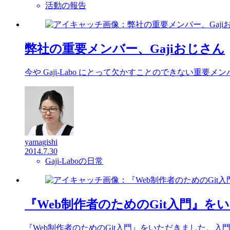
活動の報告
弊社の重要メンバー、Gajiおじさん
今や Gaji-Labo にとって欠かすことのできない重要
yamagishi
2014.7.30
Gaji-Laboの日常
『Web制作者のためのGit入門』を
『Web制作者のためのGit入門』をいただきました。入