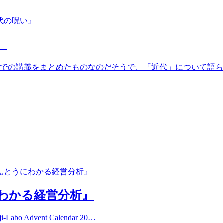
』
での講義をまとめたものなのだそうで、「近代」について語ら
わかる経営分析』
 Advent Calendar 20…