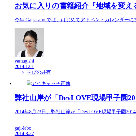
お気に入りの書籍紹介『地域を変え
今年 Gaji-Labo では、はじめてアドベントカレ
yamagishi
2014.12.1
学びの共有
弊社山岸が「DevLOVE現場甲子園2
2014年8月23日、弊社山岸が「DevLOVE現場甲子園
gaji-labo
2014.8.27