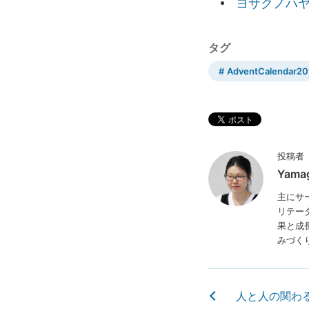
ヨサクノハヤシ 
タグ
AdventCalendar20
投稿者
Yamag
主にサ
リテー
果と成
みづく
人と人の関わ