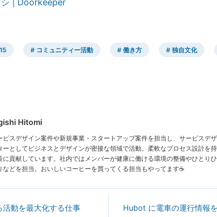
| Doorkeeper
15
コミュニティー活動
働き方
独自文化
ishi Hitomi
ービスデザイン案件や新規事業・スタートアップ案件を担当し、サービスデザ
ターとしてビジネスとデザインが密接な領域で活動。柔軟なプロセス設計を持
長に貢献しています。社内ではメンバーが健康に働ける環境の整備やひとりひ
りなどを担当。おいしいコーヒーを買ってくる担当もやってます☕
る活動を最大化する仕事
Hubot に電車の運行情