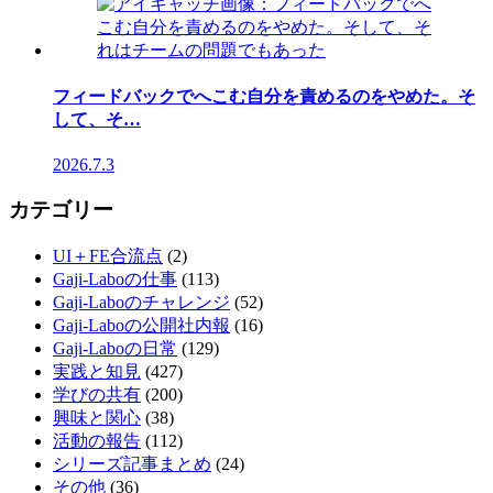
フィードバックでへこむ自分を責めるのをやめた。そ
して、そ…
2026.7.3
カテゴリー
UI＋FE合流点
(2)
Gaji-Laboの仕事
(113)
Gaji-Laboのチャレンジ
(52)
Gaji-Laboの公開社内報
(16)
Gaji-Laboの日常
(129)
実践と知見
(427)
学びの共有
(200)
興味と関心
(38)
活動の報告
(112)
シリーズ記事まとめ
(24)
その他
(36)