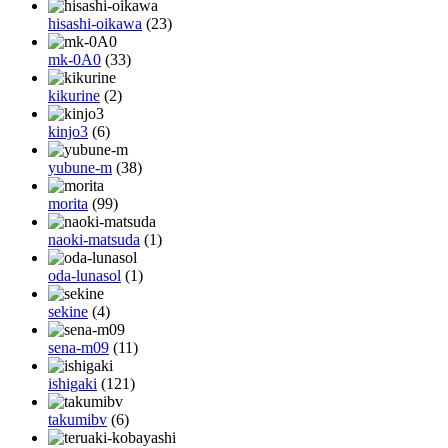
hisashi-oikawa
(23)
mk-0A0
(33)
kikurine
(2)
kinjo3
(6)
yubune-m
(38)
morita
(99)
naoki-matsuda
(1)
oda-lunasol
(1)
sekine
(4)
sena-m09
(11)
ishigaki
(121)
takumibv
(6)