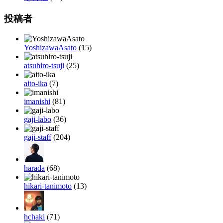
投稿者
YoshizawaAsato
(15)
atsuhiro-tsuji
(25)
aito-ika
(7)
imanishi
(81)
gaji-labo
(36)
gaji-staff
(204)
harada
(68)
hikari-tanimoto
(13)
hchaki
(71)