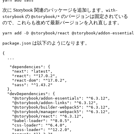
yarn add sass
次に Storybook 関連のパッケージを追加します。
with-
の
のバージョンは固定されている
storybook
@storybook/*
ので、これらも改めて最新バージョンを入れ直します。
yarn add -D @storybook/react @storybook/addon-essential
は以下のようになります。
package.json
{

  ...

   "dependencies": {

    "next": "latest",

    "react": "^17.0.2",

    "react-dom": "^17.0.2",

    "sass": "^1.43.2"

  },

  "devDependencies": {

    "@storybook/addon-essentials": "^6.3.12",

    "@storybook/addon-links": "^6.3.12",

    "@storybook/builder-webpack5": "^6.3.12",

    "@storybook/manager-webpack5": "^6.3.12",

    "@storybook/react": "^6.3.12",

    "babel-loader": "^8.0.5",

    "css-loader": "^6.4.0",

    "sass-loader": "^12.2.0",
