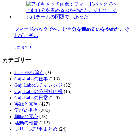
フィードバックでへこむ自分を責めるのをやめた。そ
して、そ…
2026.7.3
カテゴリー
UI＋FE合流点
(2)
Gaji-Laboの仕事
(113)
Gaji-Laboのチャレンジ
(52)
Gaji-Laboの公開社内報
(16)
Gaji-Laboの日常
(129)
実践と知見
(427)
学びの共有
(200)
興味と関心
(38)
活動の報告
(112)
シリーズ記事まとめ
(24)