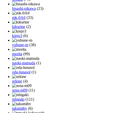
hisashi-oikawa
(23)
mk-0A0
(33)
kikurine
(2)
kinjo3
(6)
yubune-m
(38)
morita
(99)
naoki-matsuda
(1)
oda-lunasol
(1)
sekine
(4)
sena-m09
(11)
ishigaki
(121)
takumibv
(6)