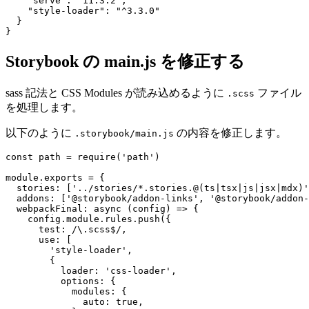
    "serve": "11.3.2",

    "style-loader": "^3.3.0"

  }

}
Storybook の main.js を修正する
sass 記法と CSS Modules が読み込めるように
ファイル
.scss
を処理します。
以下のように
の内容を修正します。
.storybook/main.js
const path = require('path')

module.exports = {

  stories: ['../stories/*.stories.@(ts|tsx|js|jsx|mdx)'
  addons: ['@storybook/addon-links', '@storybook/addon-
  webpackFinal: async (config) => {

    config.module.rules.push({

      test: /\.scss$/,

      use: [

        'style-loader',

        {

          loader: 'css-loader',

          options: {

            modules: {

              auto: true,
