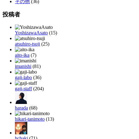
その他
(36)
投稿者
YoshizawaAsato
(15)
atsuhiro-tsuji
(25)
aito-ika
(7)
imanishi
(81)
gaji-labo
(36)
gaji-staff
(204)
harada
(68)
hikari-tanimoto
(13)
hchaki
(71)