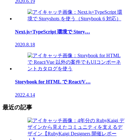
2020.6.19
Next.js+TypeScript 環境で Story…
2020.8.18
Storybook for HTML で React/V…
2022.4.14
最近の記事