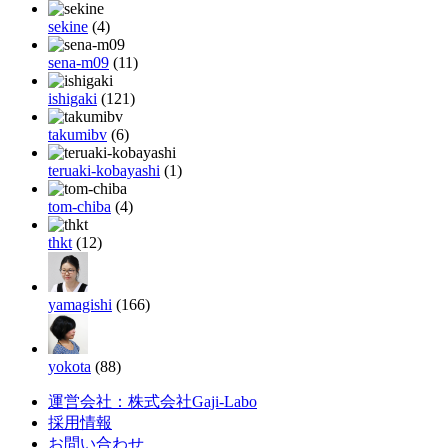
sekine
(4)
sena-m09
(11)
ishigaki
(121)
takumibv
(6)
teruaki-kobayashi
(1)
tom-chiba
(4)
thkt
(12)
yamagishi
(166)
yokota
(88)
運営会社：株式会社Gaji-Labo
採用情報
お問い合わせ