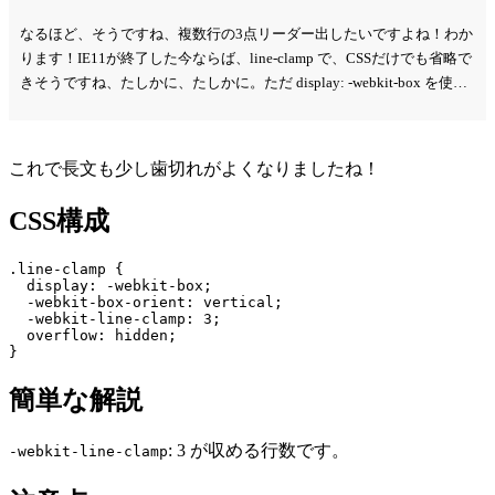
なるほど、そうですね、複数行の3点リーダー出したいですよね！わか
ります！IE11が終了した今ならば、line-clamp で、CSSだけでも省略で
きそうですね、たしかに、たしかに。ただ display: -webkit-box を使う
点や、 box-orient: vertical という見慣れないプロパティがあって、二の
足を踏んでいたというか、いえ、決して面倒臭がってるわけじゃなく
てですね？デザイン上の必要性も理解してますよ？使用例が増えてく
これで長文も少し歯切れがよくなりましたね！
れば安心して使えるようになると思うんですが、それまでは、なんと
なく怖いですよね？そのなんというか、
CSS構成
.line-clamp {

  display: -webkit-box;

  -webkit-box-orient: vertical;

  -webkit-line-clamp: 3;

  overflow: hidden;

}
簡単な解説
: 3 が収める行数です。
-webkit-line-clamp