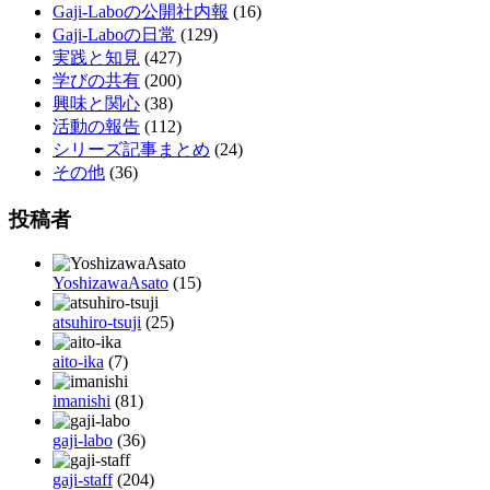
Gaji-Laboの公開社内報
(16)
Gaji-Laboの日常
(129)
実践と知見
(427)
学びの共有
(200)
興味と関心
(38)
活動の報告
(112)
シリーズ記事まとめ
(24)
その他
(36)
投稿者
YoshizawaAsato
(15)
atsuhiro-tsuji
(25)
aito-ika
(7)
imanishi
(81)
gaji-labo
(36)
gaji-staff
(204)