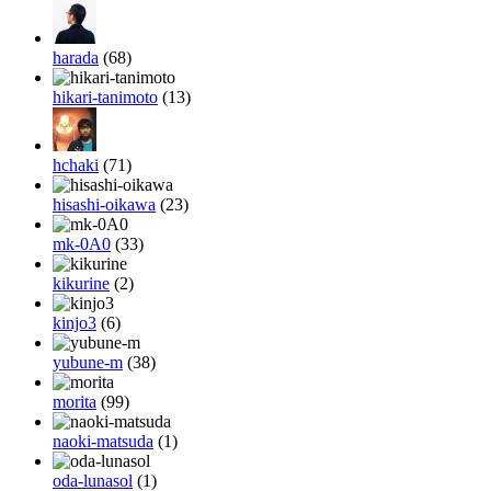
harada
(68)
hikari-tanimoto
(13)
hchaki
(71)
hisashi-oikawa
(23)
mk-0A0
(33)
kikurine
(2)
kinjo3
(6)
yubune-m
(38)
morita
(99)
naoki-matsuda
(1)
oda-lunasol
(1)