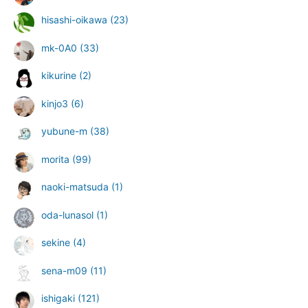
hisashi-oikawa
(23)
mk-0A0
(33)
kikurine
(2)
kinjo3
(6)
yubune-m
(38)
morita
(99)
naoki-matsuda
(1)
oda-lunasol
(1)
sekine
(4)
sena-m09
(11)
ishigaki
(121)