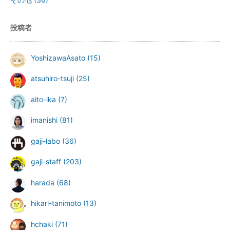
投稿者
YoshizawaAsato
(15)
atsuhiro-tsuji
(25)
aito-ika
(7)
imanishi
(81)
gaji-labo
(36)
gaji-staff
(203)
harada
(68)
hikari-tanimoto
(13)
hchaki
(71)