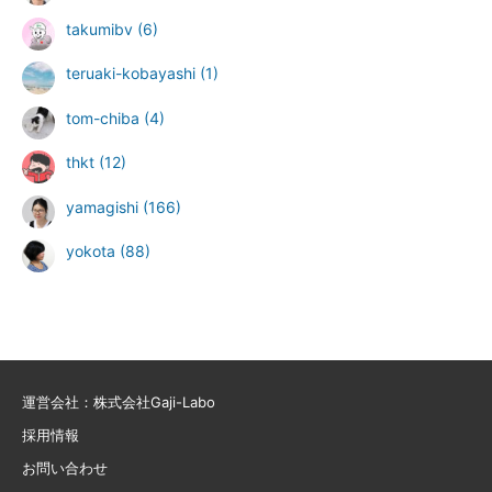
takumibv
(6)
teruaki-kobayashi
(1)
tom-chiba
(4)
thkt
(12)
yamagishi
(166)
yokota
(88)
運営会社：株式会社Gaji-Labo
採用情報
お問い合わせ