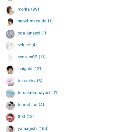
morita
(99)
naoki-matsuda
(1)
oda-lunasol
(1)
sekine
(4)
sena-m09
(11)
ishigaki
(121)
takumibv
(6)
teruaki-kobayashi
(1)
tom-chiba
(4)
thkt
(12)
yamagishi
(166)