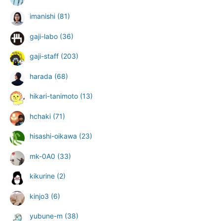
imanishi
(81)
gaji-labo
(36)
gaji-staff
(203)
harada
(68)
hikari-tanimoto
(13)
hchaki
(71)
hisashi-oikawa
(23)
mk-0A0
(33)
kikurine
(2)
kinjo3
(6)
yubune-m
(38)