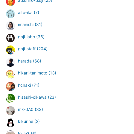
atsuhiro-tsuji
(25)
aito-ika
(7)
imanishi
(81)
gaji-labo
(36)
gaji-staff
(204)
harada
(68)
hikari-tanimoto
(13)
hchaki
(71)
hisashi-oikawa
(23)
mk-0A0
(33)
kikurine
(2)
kinjo3
(6)