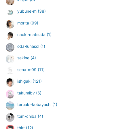
yubune-m
(38)
morita
(99)
naoki-matsuda
(1)
oda-lunasol
(1)
sekine
(4)
sena-m09
(11)
ishigaki
(121)
takumibv
(6)
teruaki-kobayashi
(1)
tom-chiba
(4)
thkt
(12)