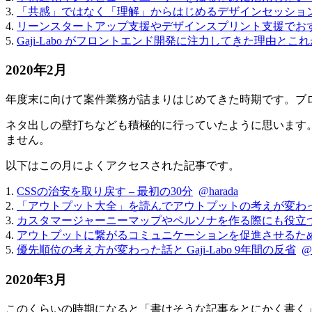
3.
「共感」ではなく「理解」からはじめるデザインセッショ
4.
リーンスタートアップ支援やデザインスプリント支援でお
5.
Gaji-Labo がフロントエンド開発に注力してきた理由とこ
2020年2月
年度末に向けて案件業務が詰まりはじめてきた時期です。ブ
ネタ出しの壁打ちなども積極的に行っていたように思います
ません。
以下はこの月によくアクセスされた記事です。
1.
CSSの治安を取り戻す – 最初の30分
@harada
2.
「アウトプット大全」を読んでアウトプットの考えが変わ
3.
カスタマージャーニーマップやペルソナを作る際にも役立
4.
アウトプットに繋がるコミュニケーションを促進させるた
5.
優先順位の考え方が変わった話と Gaji-Labo 9年間の反省
@
2020年3月
このくらいの時期になると「書けそうな記事をとにかく書く