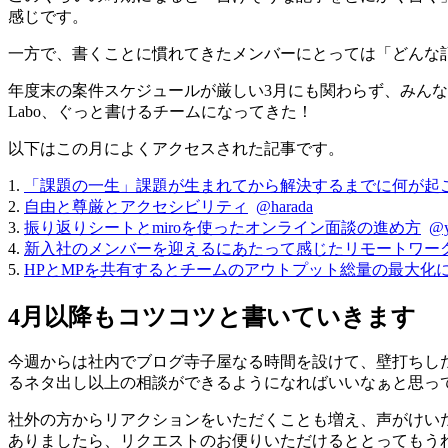
感じです。
一方で、書くことに慣れてきたメンバーにとっては「どんな
年度末の案件スケジュールが厳しい3月にも関わらず、みんな
Labo、ぐっと書けるチームになってきた！
以下はこの月によくアクセスされた記事です。
1.
「課題の一生」課題が生まれてから解決するまでに何が起
2.
自由と尊厳とアクセシビリティ
@harada
3.
振り返りシートとmiroを使ったオンライン面談の進め方
@y
4.
新入社のメンバーを迎えるにあたって感じたリモートワー
5.
HPとMPを共有するとチームのアウトプット総量の最大化
4月以降もコツコツと書いていきます
今週からは社内でブログ寺子屋なる時間を設けて、壁打ちし
るネタ出し以上の相談ができるようになればいいなぁと思っ
社外の方からリアクションをいただくことも増え、声がけいただ
ありましたら、リクエストのお便りいただけるととってもう