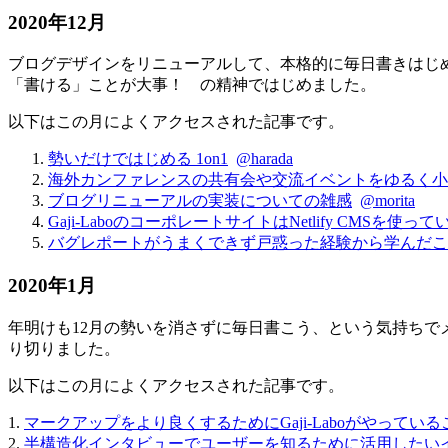
2020年12月
ブログデザインをリニューアルして、本格的に毎日書きはじ
「書ける」ことが大事！ の精神ではじめました。
以下はこの月によくアクセスされた記事です。
勢いだけではじめる 1on1
@harada
海外カンファレンスの共有会や交流イベントをゆるく小
ブログリニューアルの実装についての雑感
@morita
Gaji-LaboのコーポレートサイトはNetlify CMSを使っ
バグレポートがうまくできず戸惑った経験から学んだこ
2020年1月
年明けも12月の勢いを消さずに毎日書こう、という気持ち
り切りました。
以下はこの月によくアクセスされた記事です。
1.
マークアップをより良くするためにGaji-Laboがやっている
2.
半構造化インタビューでユーザーを知るために活用したい