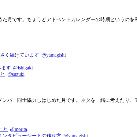
めた月です。ちょうどアドベントカレンダーの時期というのを
さく続けています
@yamagishi
ています
@ishigaki
と
@suzuki
でメンバー同士協力しはじめた月です。ネタを一緒に考えたり、
こと
@morita
インタビューシートの作り方
@yamagishi