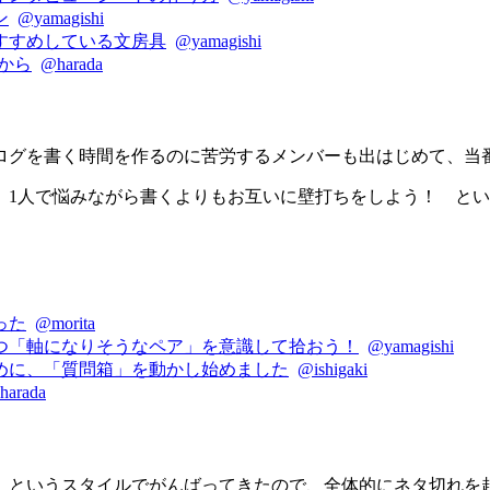
ン
@yamagishi
すすめしている文房具
@yamagishi
れから
@harada
ログを書く時間を作るのに苦労するメンバーも出はじめて、当
。1人で悩みながら書くよりもお互いに壁打ちをしよう！ と
った
@morita
つ「軸になりそうなペア」を意識して拾おう！
@yamagishi
めに、「質問箱」を動かし始めました
@ishigaki
harada
」というスタイルでがんばってきたので、全体的にネタ切れを